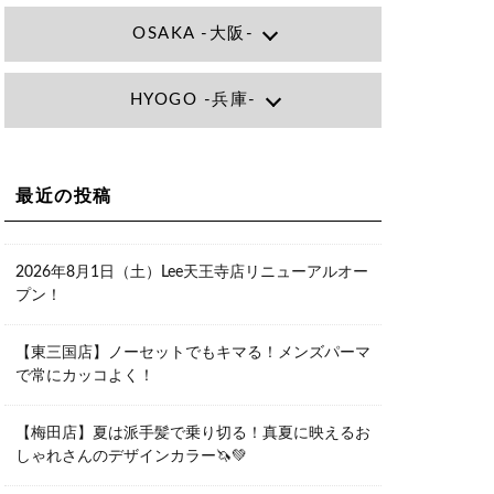
OSAKA -大阪-
Lee大阪店
HYOGO -兵庫-
大阪府大阪市北区小松原町1-27梅田エ
ビスビル7F
06-6366-7000
Lee尼崎店
兵庫県尼崎市昭和南通3丁目26 松本ビ
Lee梅田店
ル1F
大阪市北区茶屋町13-6 TAG茶屋町7F
最近の投稿
06-4869-7075
06-6374-3355
Lee甲子園店
兵庫県西宮市甲子園九番町1-2 フラット
Lee京橋店
ライフワーク1F
2026年8月1日（土）Lee天王寺店リニューアルオー
大阪府大阪市都島区東野田町２丁目９
0798-42-3334
プン！
－２３ 晃進ビル2F
06-6355-1007
Lee堀江店
【東三国店】ノーセットでもキマる！メンズパーマ
〒550-0014 大阪府大阪市西区北堀江1-
で常にカッコよく！
13-10 シマノ工業ビル1F
06-6563-9091
【梅田店】夏は派手髪で乗り切る！真夏に映えるお
Lee四ツ橋店
しゃれさんのデザインカラー🦄💚
大阪府大阪市西区新町1-5-7 四ツ橋ビル
ディング B1