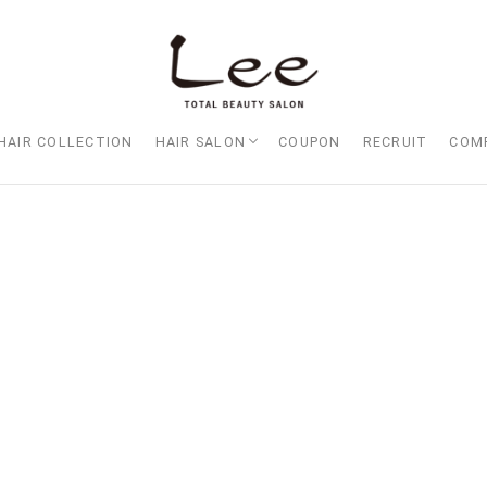
HAIR COLLECTION
HAIR SALON
COUPON
RECRUIT
COM
Lee大阪店
Lee梅田店
Lee京橋店
Lee堀江店
Lee四ツ橋店
Lee天王寺店
Lee上新庄Vita店
Lee東三国店
Lee布施店
Lee枚方店
HARBOR （ハーバー）
Lee尼崎店
Lee甲子園店