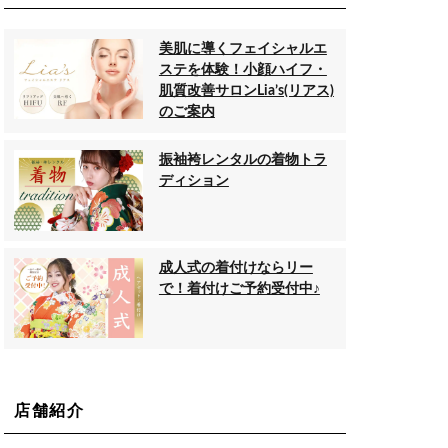
美肌に導くフェイシャルエ
ステを体験！小顔ハイフ・
肌質改善サロンLia’s(リアス)
のご案内
振袖袴レンタルの着物トラ
ディション
成人式の着付けならリー
で！着付けご予約受付中♪
店舗紹介