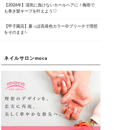
06-6563-9092
【2026年】湿気に負けないカールヘアに！梅雨で
も巻き髪キープを叶えよう♡
Lee天王寺店
大阪府大阪市阿倍野区阿倍野筋２－１
－２０ ｃｒｏｉｓｓａｎｔビルＢ１
Ｆ
【甲子園店】夏っぽ高発色カラー🌻ブリーチで理想
06-6537-9791
をそのまま✨
Lee上新庄Vita店
大阪市東淀川区瑞光1-4-1 カサデルドイ
2F
06-6195-3667
ネイルサロンmoca
Lee東三国店
大阪市淀川区東三国4-8-11 大拓ハイツ6
06-6395-9555
Lee布施店
大阪府東大阪市足代2丁目1-5 モンテノ
ーム布施1F
06-6748-0778
Lee枚方店
大阪府枚方市岡東町18-15 キューブ枚
方駅前ビル2F-A
072-843-3409