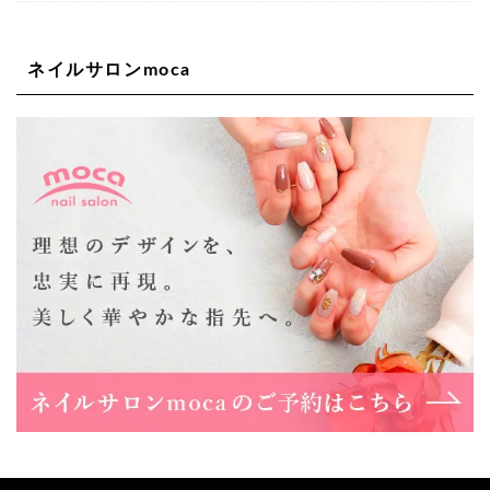
06-6563-9092
ネイルサロンmoca
Lee天王寺店
大阪府大阪市阿倍野区阿倍野筋２－１－２０ ｃｒｏｉｓ
ｓａｎｔビルＢ１Ｆ
06-6537-9791
Lee上新庄Vita店
大阪市東淀川区瑞光1-4-1 カサデルドイ 2F
06-6195-3667
Lee東三国店
大阪市淀川区東三国4-8-11 大拓ハイツ6
06-6395-9555
Lee布施店
大阪府東大阪市足代2丁目1-5 モンテノーム布施1F
06-6748-0778