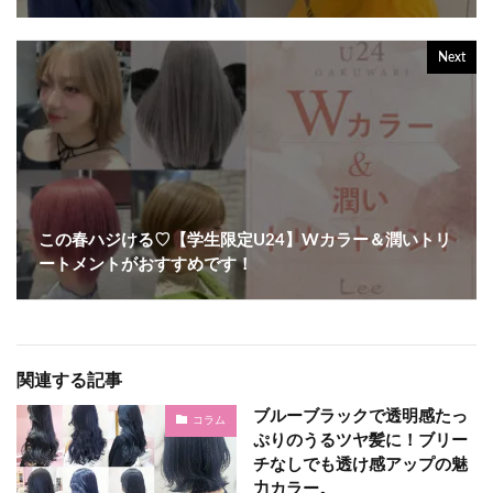
Next
この春ハジける♡【学生限定U24】Wカラー＆潤いトリ
ートメントがおすすめです！
関連する記事
ブルーブラックで透明感たっ
コラム
ぷりのうるツヤ髪に！ブリー
チなしでも透け感アップの魅
力カラー。