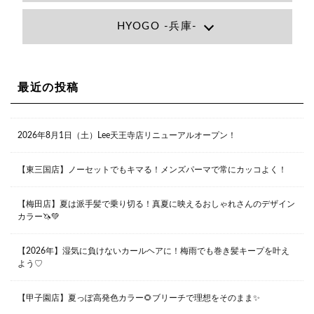
Lee大阪店
HYOGO -兵庫-
大阪府大阪市北区小松原町1-27梅田エビスビル7F
06-6366-7000
Lee尼崎店
兵庫県尼崎市昭和南通3丁目26 松本ビル1F
06-4869-7075
Lee梅田店
最近の投稿
大阪市北区茶屋町13-6 TAG茶屋町7F
06-6374-3355
Lee甲子園店
2026年8月1日（土）Lee天王寺店リニューアルオープン！
兵庫県西宮市甲子園九番町1-2 フラットライフワーク1F
0798-42-3334
Lee京橋店
大阪府大阪市都島区東野田町２丁目９－２３ 晃進ビル2F
【東三国店】ノーセットでもキマる！メンズパーマで常にカッコよく！
06-6355-1007
【梅田店】夏は派手髪で乗り切る！真夏に映えるおしゃれさんのデザイン
カラー🦄💚
Lee堀江店
〒550-0014 大阪府大阪市西区北堀江1-13-10 シマノ工業
ビル1F
【2026年】湿気に負けないカールヘアに！梅雨でも巻き髪キープを叶え
06-6563-9091
よう♡
Lee四ツ橋店
【甲子園店】夏っぽ高発色カラー🌻ブリーチで理想をそのまま✨
大阪府大阪市西区新町1-5-7 四ツ橋ビルディング B1