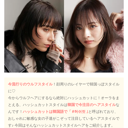
今流行りのウルフスタイル
！顔周りのレイヤーで韓国っぽスタイル
に♡
今からウルフヘアにするなら絶対にハッシュカットに！オーラをま
とえる、ハッシュカットスタイルは
韓国で今注目のヘアスタイル
な
んです！
ハッシュカットは韓国語で「 #허쉬컷 ｣
と呼ばれており、
おしゃれに敏感な女の子達がこぞって注目しているヘアスタイルで
す♪ 今回はそんなハッシュカットスタイルヘアをご紹介します。