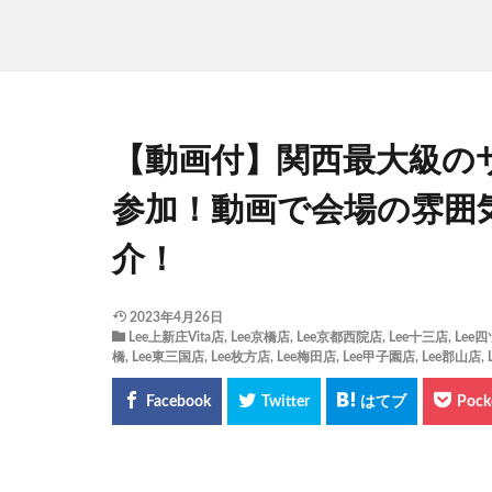
【動画付】関西最大級の
参加！動画で会場の雰囲
介！
2023年4月26日
Lee上新庄Vita店
,
Lee京橋店
,
Lee京都西院店
,
Lee十三店
,
Lee
橋
,
Lee東三国店
,
Lee枚方店
,
Lee梅田店
,
Lee甲子園店
,
Lee郡山店
,