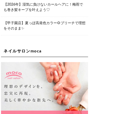
06-6563-9092
【2026年】湿気に負けないカールヘアに！梅雨で
も巻き髪キープを叶えよう♡
Lee天王寺店
大阪府大阪市阿倍野区阿倍野筋２－１
－２０ ｃｒｏｉｓｓａｎｔビルＢ１
Ｆ
【甲子園店】夏っぽ高発色カラー🌻ブリーチで理想
06-6537-9791
をそのまま✨
Lee上新庄Vita店
大阪市東淀川区瑞光1-4-1 カサデルドイ
2F
06-6195-3667
ネイルサロンmoca
Lee東三国店
大阪市淀川区東三国4-8-11 大拓ハイツ6
06-6395-9555
Lee布施店
大阪府東大阪市足代2丁目1-5 モンテノ
ーム布施1F
06-6748-0778
Lee枚方店
大阪府枚方市岡東町18-15 キューブ枚
方駅前ビル2F-A
072-843-3409