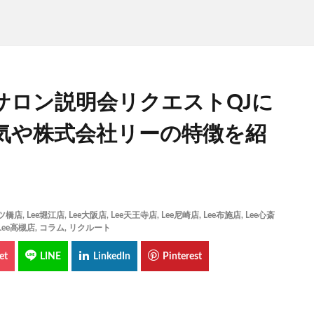
サロン説明会リクエストQJに
気や株式会社リーの特徴を紹
四ツ橋店
,
Lee堀江店
,
Lee大阪店
,
Lee天王寺店
,
Lee尼崎店
,
Lee布施店
,
Lee心斎
Lee高槻店
,
コラム
,
リクルート