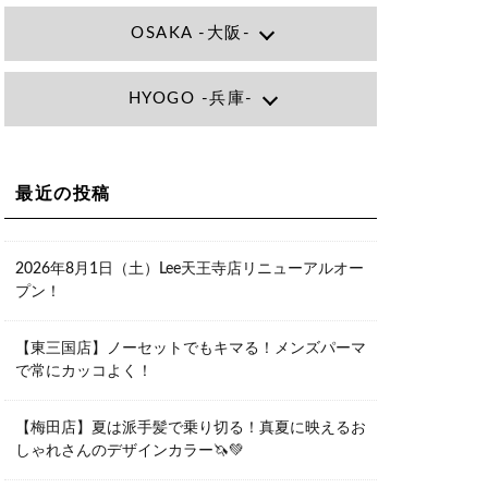
OSAKA -大阪-
Lee大阪店
HYOGO -兵庫-
大阪府大阪市北区小松原町1-27梅田エ
ビスビル7F
06-6366-7000
Lee尼崎店
兵庫県尼崎市昭和南通3丁目26 松本ビ
Lee梅田店
ル1F
大阪市北区茶屋町13-6 TAG茶屋町7F
最近の投稿
06-4869-7075
06-6374-3355
Lee甲子園店
兵庫県西宮市甲子園九番町1-2 フラット
Lee京橋店
ライフワーク1F
2026年8月1日（土）Lee天王寺店リニューアルオー
大阪府大阪市都島区東野田町２丁目９
0798-42-3334
プン！
－２３ 晃進ビル2F
06-6355-1007
Lee堀江店
【東三国店】ノーセットでもキマる！メンズパーマ
〒550-0014 大阪府大阪市西区北堀江1-
で常にカッコよく！
13-10 シマノ工業ビル1F
06-6563-9091
【梅田店】夏は派手髪で乗り切る！真夏に映えるお
Lee四ツ橋店
しゃれさんのデザインカラー🦄💚
大阪府大阪市西区新町1-5-7 四ツ橋ビル
ディング B1