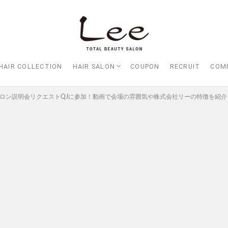
HAIR COLLECTION
HAIR SALON
COUPON
RECRUIT
COM
Lee大阪店
Lee梅田店
Lee京橋店
Lee堀江店
Lee四ツ橋店
Lee天王寺店
Lee上新庄Vita店
Lee東三国店
Lee布施店
Lee枚方店
HARBOR （ハーバー）
Lee尼崎店
Lee甲子園店
ロン説明会リクエストQJに参加！動画で会場の雰囲気や株式会社リーの特徴を紹介