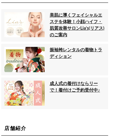
美肌に導くフェイシャルエ
ステを体験！小顔ハイフ・
肌質改善サロンLia’s(リアス)
のご案内
振袖袴レンタルの着物トラ
ディション
成人式の着付けならリー
で！着付けご予約受付中♪
店舗紹介