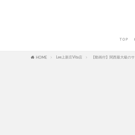
TOP
Lee上新庄Vita店
【動画付】関西最大級のサ
HOME