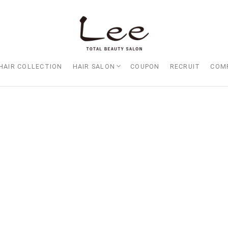
HAIR COLLECTION
HAIR SALON
COUPON
RECRUIT
COM
Lee大阪店
Lee梅田店
Lee京橋店
Lee堀江店
Lee四ツ橋店
Lee天王寺店
Lee上新庄Vita店
Lee東三国店
Lee布施店
Lee枚方店
HARBOR （ハーバー）
Lee尼崎店
Lee甲子園店