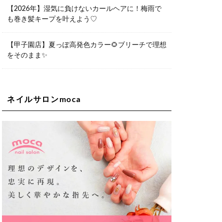
06-6563-9092
【2026年】湿気に負けないカールヘアに！梅雨で
も巻き髪キープを叶えよう♡
Lee天王寺店
大阪府大阪市阿倍野区阿倍野筋２－１
－２０ ｃｒｏｉｓｓａｎｔビルＢ１
Ｆ
【甲子園店】夏っぽ高発色カラー🌻ブリーチで理想
06-6537-9791
をそのまま✨
Lee上新庄Vita店
大阪市東淀川区瑞光1-4-1 カサデルドイ
2F
06-6195-3667
ネイルサロンmoca
Lee東三国店
大阪市淀川区東三国4-8-11 大拓ハイツ6
06-6395-9555
Lee布施店
大阪府東大阪市足代2丁目1-5 モンテノ
ーム布施1F
06-6748-0778
Lee枚方店
大阪府枚方市岡東町18-15 キューブ枚
方駅前ビル2F-A
072-843-3409