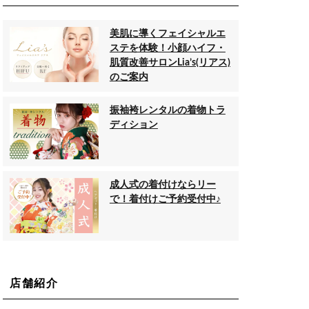
美肌に導くフェイシャルエ
ステを体験！小顔ハイフ・
肌質改善サロンLia’s(リアス)
のご案内
振袖袴レンタルの着物トラ
ディション
成人式の着付けならリー
で！着付けご予約受付中♪
店舗紹介