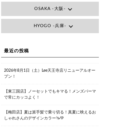
OSAKA -大阪-
Lee大阪店
HYOGO -兵庫-
大阪府大阪市北区小松原町1-27梅田エ
ビスビル7F
06-6366-7000
Lee尼崎店
兵庫県尼崎市昭和南通3丁目26 松本ビ
Lee梅田店
ル1F
大阪市北区茶屋町13-6 TAG茶屋町7F
最近の投稿
06-4869-7075
06-6374-3355
Lee甲子園店
兵庫県西宮市甲子園九番町1-2 フラット
Lee京橋店
ライフワーク1F
2026年8月1日（土）Lee天王寺店リニューアルオー
大阪府大阪市都島区東野田町２丁目９
0798-42-3334
プン！
－２３ 晃進ビル2F
06-6355-1007
Lee堀江店
【東三国店】ノーセットでもキマる！メンズパーマ
〒550-0014 大阪府大阪市西区北堀江1-
で常にカッコよく！
13-10 シマノ工業ビル1F
06-6563-9091
【梅田店】夏は派手髪で乗り切る！真夏に映えるお
Lee四ツ橋店
しゃれさんのデザインカラー🦄💚
大阪府大阪市西区新町1-5-7 四ツ橋ビル
ディング B1