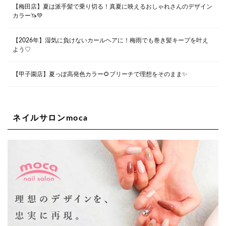
【梅田店】夏は派手髪で乗り切る！真夏に映えるおしゃれさんのデザイン
カラー🦄💚
Lee堀江店
〒550-0014 大阪府大阪市西区北堀江1-13-10 シマノ工業
ビル1F
【2026年】湿気に負けないカールヘアに！梅雨でも巻き髪キープを叶え
06-6563-9091
よう♡
Lee四ツ橋店
【甲子園店】夏っぽ高発色カラー🌻ブリーチで理想をそのまま✨
大阪府大阪市西区新町1-5-7 四ツ橋ビルディング B1
06-6563-9092
ネイルサロンmoca
Lee天王寺店
大阪府大阪市阿倍野区阿倍野筋２－１－２０ ｃｒｏｉｓ
ｓａｎｔビルＢ１Ｆ
06-6537-9791
Lee上新庄Vita店
大阪市東淀川区瑞光1-4-1 カサデルドイ 2F
06-6195-3667