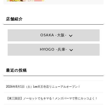
店舗紹介
OSAKA -大阪-
Lee大阪店
HYOGO -兵庫-
大阪府大阪市北区小松原町1-27梅田エビスビル7F
06-6366-7000
Lee尼崎店
兵庫県尼崎市昭和南通3丁目26 松本ビル1F
06-4869-7075
Lee梅田店
最近の投稿
大阪市北区茶屋町13-6 TAG茶屋町7F
06-6374-3355
Lee甲子園店
2026年8月1日（土）Lee天王寺店リニューアルオープン！
兵庫県西宮市甲子園九番町1-2 フラットライフワーク1F
0798-42-3334
Lee京橋店
大阪府大阪市都島区東野田町２丁目９－２３ 晃進ビル2F
【東三国店】ノーセットでもキマる！メンズパーマで常にカッコよく！
06-6355-1007