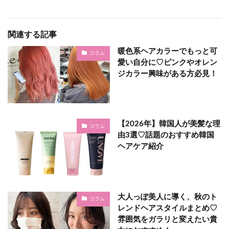
関連する記事
暖色系ヘアカラーでもっと可
コラム
愛い自分に♡ピンクやオレン
ジカラー興味がある方必見！
【2026年】韓国人が美髪な理
コラム
由3選♡話題のおすすめ韓国
ヘアケア紹介♩
大人っぽ美人に導く、秋のト
コラム
レンドヘアスタイルまとめ♡
雰囲気をガラリと変えたい貴