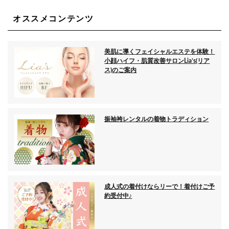
オススメコンテンツ
美肌に導くフェイシャルエステを体験！
小顔ハイフ・肌質改善サロンLia’s(リア
ス)のご案内
振袖袴レンタルの着物トラディション
成人式の着付けならリーで！着付けご予
約受付中♪