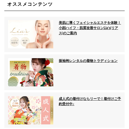
オススメコンテンツ
美肌に導くフェイシャルエステを体験！
小顔ハイフ・肌質改善サロンLia’s(リア
ス)のご案内
振袖袴レンタルの着物トラディション
成人式の着付けならリーで！着付けご予
約受付中♪