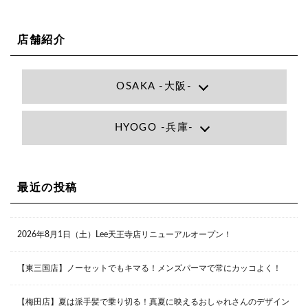
店舗紹介
OSAKA -大阪-
Lee大阪店
HYOGO -兵庫-
大阪府大阪市北区小松原町1-27梅田エビスビル7F
06-6366-7000
Lee尼崎店
兵庫県尼崎市昭和南通3丁目26 松本ビル1F
06-4869-7075
Lee梅田店
最近の投稿
大阪市北区茶屋町13-6 TAG茶屋町7F
06-6374-3355
Lee甲子園店
2026年8月1日（土）Lee天王寺店リニューアルオープン！
兵庫県西宮市甲子園九番町1-2 フラットライフワーク1F
0798-42-3334
Lee京橋店
大阪府大阪市都島区東野田町２丁目９－２３ 晃進ビル2F
【東三国店】ノーセットでもキマる！メンズパーマで常にカッコよく！
06-6355-1007
【梅田店】夏は派手髪で乗り切る！真夏に映えるおしゃれさんのデザイン