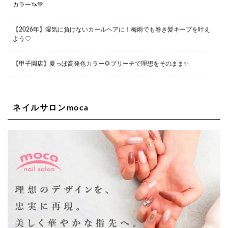
カラー🦄💚
Lee堀江店
〒550-0014 大阪府大阪市西区北堀江1-13-10 シマノ工業
ビル1F
【2026年】湿気に負けないカールヘアに！梅雨でも巻き髪キープを叶え
06-6563-9091
よう♡
Lee四ツ橋店
【甲子園店】夏っぽ高発色カラー🌻ブリーチで理想をそのまま✨
大阪府大阪市西区新町1-5-7 四ツ橋ビルディング B1
06-6563-9092
ネイルサロンmoca
Lee天王寺店
大阪府大阪市阿倍野区阿倍野筋２－１－２０ ｃｒｏｉｓ
ｓａｎｔビルＢ１Ｆ
06-6537-9791
Lee上新庄Vita店
大阪市東淀川区瑞光1-4-1 カサデルドイ 2F
06-6195-3667
Lee東三国店