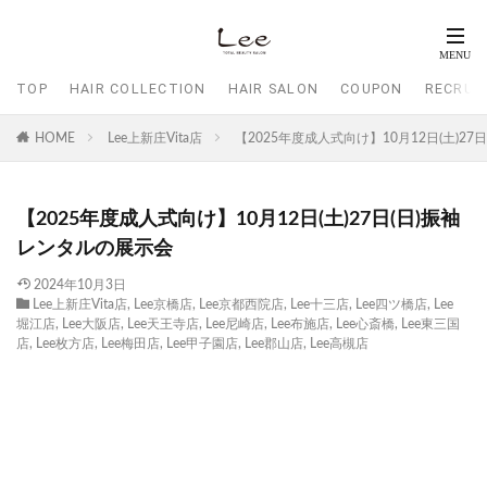
TOP
HAIR COLLECTION
HAIR SALON
COUPON
RECRUI
HOME
Lee上新庄Vita店
【2025年度成人式向け】10月12日(土)2
【2025年度成人式向け】10月12日(土)27日(日)振袖
レンタルの展示会
2024年10月3日
Lee上新庄Vita店
,
Lee京橋店
,
Lee京都西院店
,
Lee十三店
,
Lee四ツ橋店
,
Lee
堀江店
,
Lee大阪店
,
Lee天王寺店
,
Lee尼崎店
,
Lee布施店
,
Lee心斎橋
,
Lee東三国
店
,
Lee枚方店
,
Lee梅田店
,
Lee甲子園店
,
Lee郡山店
,
Lee高槻店