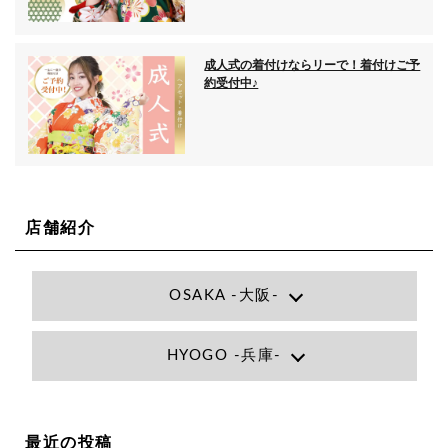
成人式の着付けならリーで！着付けご予
約受付中♪
店舗紹介
OSAKA -大阪-
Lee大阪店
HYOGO -兵庫-
大阪府大阪市北区小松原町1-27梅田エビスビル7F
06-6366-7000
Lee尼崎店
兵庫県尼崎市昭和南通3丁目26 松本ビル1F
06-4869-7075
Lee梅田店
最近の投稿