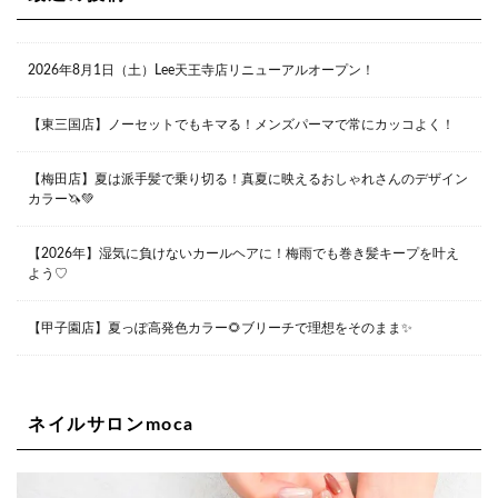
大阪市北区茶屋町13-6 TAG茶屋町7F
06-6374-3355
Lee甲子園店
2026年8月1日（土）Lee天王寺店リニューアルオープン！
兵庫県西宮市甲子園九番町1-2 フラットライフワーク1F
0798-42-3334
Lee京橋店
大阪府大阪市都島区東野田町２丁目９－２３ 晃進ビル2F
【東三国店】ノーセットでもキマる！メンズパーマで常にカッコよく！
06-6355-1007
【梅田店】夏は派手髪で乗り切る！真夏に映えるおしゃれさんのデザイン
カラー🦄💚
Lee堀江店
〒550-0014 大阪府大阪市西区北堀江1-13-10 シマノ工業
ビル1F
【2026年】湿気に負けないカールヘアに！梅雨でも巻き髪キープを叶え
06-6563-9091
よう♡
Lee四ツ橋店
【甲子園店】夏っぽ高発色カラー🌻ブリーチで理想をそのまま✨
大阪府大阪市西区新町1-5-7 四ツ橋ビルディング B1
06-6563-9092
ネイルサロンmoca
Lee天王寺店
大阪市阿倍野区阿倍野筋1-6-1ヴィアあべのウォーク202a
06-6537-9791