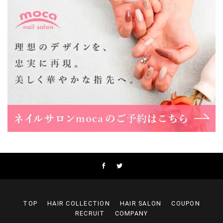
Lee上新庄Vita店
大阪市東淀川区瑞光1-4-1 カサデルドイ 2F
06-6195-3667
Lee東三国店
大阪市淀川区東三国4-8-11 大拓ハイツ6
06-6395-9555
Lee布施店
大阪府東大阪市足代2丁目1-5 モンテノーム布施1F
06-6748-0778
Lee枚方店
大阪府枚方市岡東町18-15 キューブ枚方駅前ビル2F-A
072-843-3409
TOP
HAIR COLLECTION
HAIR SALON
COUPON
RECRUIT
COMPANY