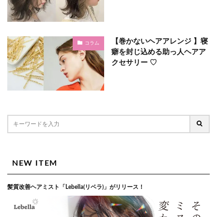
【巻かないヘアアレンジ 】寝
コラム
癖を封じ込める助っ人ヘアア
クセサリー ♡
NEW ITEM
髪質改善ヘアミスト「Lebella(リベラ)」がリリース！