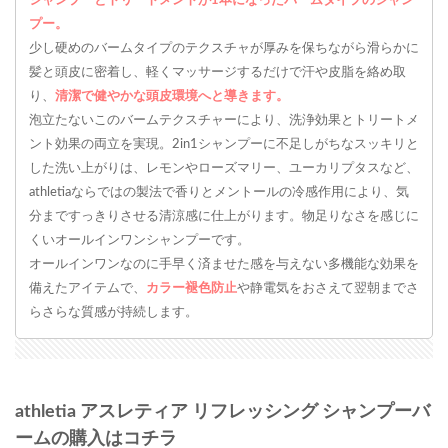
シャンプーとトリートメントが1本になったバームタイプのシャン
プー。
少し硬めのバームタイプのテクスチャが厚みを保ちながら滑らかに
髪と頭皮に密着し、軽くマッサージするだけで汗や皮脂を絡め取
り、
清潔で健やかな頭皮環境へと導きます。
泡立たないこのバームテクスチャーにより、洗浄効果とトリートメ
ント効果の両立を実現。2in1シャンプーに不足しがちなスッキリと
した洗い上がりは、レモンやローズマリー、ユーカリプタスなど、
athletiaならではの製法で香りとメントールの冷感作用により、気
分まですっきりさせる清涼感に仕上がります。物足りなさを感じに
くいオールインワンシャンプーです。
オールインワンなのに手早く済ませた感を与えない多機能な効果を
備えたアイテムで、
カラー褪色防止
や静電気をおさえて翌朝までさ
らさらな質感が持続します。
athletia アスレティア リフレッシング シャンプーバ
ームの購入はコチラ