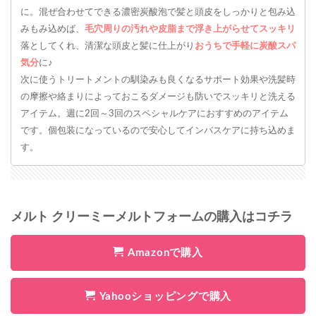
に。混ぜ合わせてできる濃密炭酸泡で髪と頭皮をしっかりと包み込
みもみ込めば、
毛穴周りの汚れや皮脂まで浮き上がらせてスッキリ
落としてくれ、清潔な頭皮と髪に仕上がり
おうちで手軽に炭酸スパ
気分
に♪
次に使うトリートメントの馴染みも良くなるサポート効果や洗髪時
の摩擦や絡まりによっておこるダメージも防いでスッキリと洗える
アイテム。週に2回～3回のスペシャルケアにおすすめのアイテム
です。個包装になっているので安心してインバスケアに持ち込めま
す。
メルト クリーミーメルトフォームの購入はコチラ
Amazonで購入
Yahooショッピングで購入