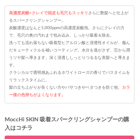
高濃度炭酸×クレイで頭皮も毛穴もスッキリ
さらに艶髪へと仕上が
るスパークリングシャンプー。
炭酸濃度はなんと5,000ppmの高濃度炭酸泡。さらにクレイの力
で、毛穴の奥の汚れまで包み込み、しっかり吸着＆除去。
洗っても流れ落ちない吸着型ヒアルロン酸と浸透性オイルが、傷ん
だキューティクルを補いコーティング。水分を逃がさず、芯から潤
うツヤ髪へ導きます。深く浸透ししっとりつるるな美髪へと導きま
す。
クラシカルで透明感あふれるホワイトローズの香りでバスタイムを
リラックスタイムに。
髪の立ち上がりが良くない方やパサつきやベタつきを防ぐ他、
カラ
ー後の色持ちがよくなります。
MoccHi SKIN 吸着スパークリングシャンプーの購
入はコチラ