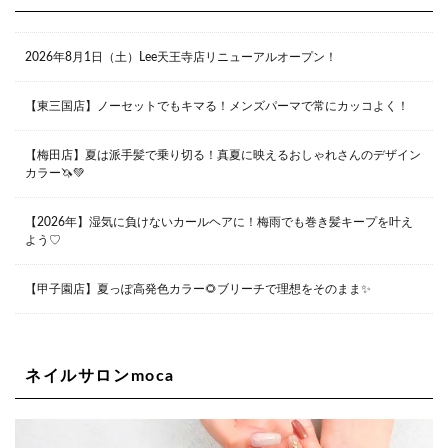
大阪市北区茶屋町13-6 TAG茶屋町7F
06-6374-3355
Lee甲子園店
2026年8月1日（土）Lee天王寺店リニューアルオープン！
兵庫県西宮市甲子園九番町1-2 フラットライフワーク1F
0798-42-3334
Lee京橋店
大阪府大阪市都島区東野田町２丁目９－２３ 晃進ビル2F
【東三国店】ノーセットでもキマる！メンズパーマで常にカッコよく！
06-6355-1007
【梅田店】夏は派手髪で乗り切る！真夏に映えるおしゃれさんのデザイン
カラー🦄💚
Lee堀江店
〒550-0014 大阪府大阪市西区北堀江1-13-10 シマノ工業
ビル1F
【2026年】湿気に負けないカールヘアに！梅雨でも巻き髪キープを叶え
06-6563-9091
よう♡
Lee四ツ橋店
【甲子園店】夏っぽ高発色カラー🌻ブリーチで理想をそのまま✨
大阪府大阪市西区新町1-5-7 四ツ橋ビルディング B1
06-6563-9092
ネイルサロンmoca
Lee天王寺店
大阪府大阪市阿倍野区阿倍野筋２－１－２０ ｃｒｏｉｓ
ｓａｎｔビルＢ１Ｆ
06-6537-9791