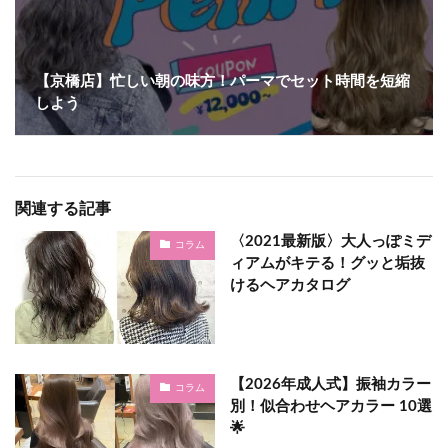
【京橋店】忙しい朝の味方！パーマでセット時間を短縮
しよう♩
関連する記事
〈2021最新版〉大人っぽミデ
コラム
ィアムがキテる！グッと垢抜
けるヘアカタログ
【2026年成人式】振袖カラー
コラム
別！似合わせヘアカラー 10選
🌟