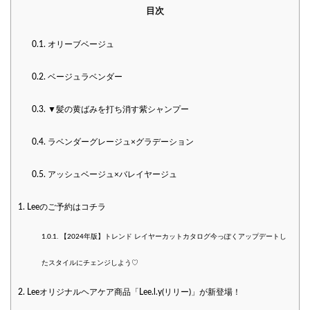
目次
0.1.
オリーブベージュ
0.2.
ベージュラベンダー
0.3.
▼髪の黄ばみを打ち消す紫シャンプー
0.4.
ラベンダーグレージュ×グラデーション
0.5.
アッシュベージュ×バレイヤージュ
1.
Leeのご予約はコチラ
1.0.1.
【2024年版】トレンド レイヤーカットカタログ♩今っぽくアップデートし
たスタイルにチェンジしよう♡
2.
Leeオリジナルヘアケア商品「Lee.l.y(リリー)」が新登場！