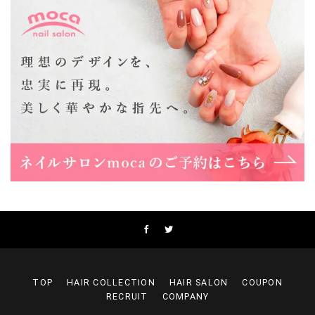
Lee上新庄Vita店
大阪市東淀川区瑞光1-4-1 カサデルドイ 2F
06-6195-3667
Lee東三国店
大阪市淀川区東三国4-8-11 大拓ハイツ6
06-6395-9555
Lee布施店
大阪府東大阪市足代2丁目1-5 モンテノーム布施1F
06-6748-0778
Lee枚方店
大阪府枚方市岡東町18-15 キューブ枚方駅前ビル2F-A
072-843-3409
TOP
HAIR COLLECTION
HAIR SALON
COUPON
RECRUIT
COMPANY