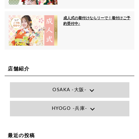
成人式の着付けならリーで！着付けご予
約受付中♪
店舗紹介
OSAKA -大阪-
Lee大阪店
HYOGO -兵庫-
大阪府大阪市北区小松原町1-27梅田エビスビル7F
06-6366-7000
Lee尼崎店
兵庫県尼崎市昭和南通3丁目26 松本ビル1F
06-4869-7075
Lee梅田店
最近の投稿