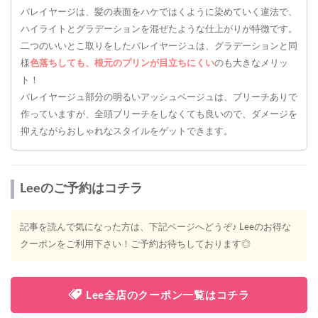
バレイヤージは、髪の表面をハケではくように染めていく違法で、
ハイライトとグラデーションを混ぜたような仕上がりが特徴です。
二つのいいとこ取りをしたバレイヤージュは、グラデーションと同
様
色落ちしても、根元のプリンが目立ちにくい
のも大きなメリッ
ト！
バレイヤージュ部分の明るいアッシュベージュは、ブリーチありで
作っていますが、全頭ブリーチをしなくても良いので、ダメージを
抑えながらおしゃれなスタイルをゲットできます。
Leeのご予約はコチラ
記事を読んで気になった方は、下記ページへどうぞ♪ Leeのお得な
クーポンをご利用下さい！ご予約お待ちしております◎
Lee全店のクーポン一覧はコチラ