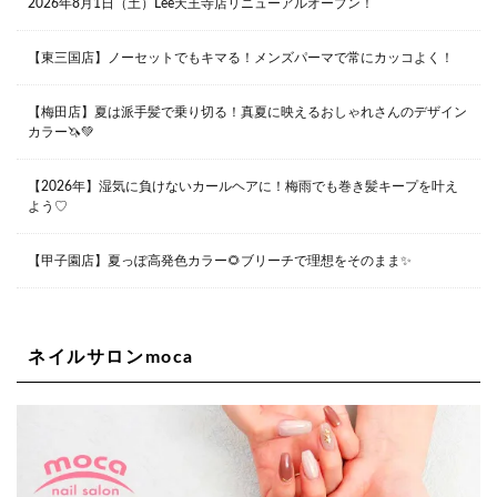
2026年8月1日（土）Lee天王寺店リニューアルオープン！
兵庫県西宮市甲子園九番町1-2 フラットライフワーク1F
0798-42-3334
Lee京橋店
大阪府大阪市都島区東野田町２丁目９－２３ 晃進ビル2F
【東三国店】ノーセットでもキマる！メンズパーマで常にカッコよく！
06-6355-1007
【梅田店】夏は派手髪で乗り切る！真夏に映えるおしゃれさんのデザイン
カラー🦄💚
Lee堀江店
〒550-0014 大阪府大阪市西区北堀江1-13-10 シマノ工業
ビル1F
【2026年】湿気に負けないカールヘアに！梅雨でも巻き髪キープを叶え
06-6563-9091
よう♡
Lee四ツ橋店
【甲子園店】夏っぽ高発色カラー🌻ブリーチで理想をそのまま✨
大阪府大阪市西区新町1-5-7 四ツ橋ビルディング B1
06-6563-9092
ネイルサロンmoca
Lee天王寺店
大阪市阿倍野区阿倍野筋1-6-1ヴィアあべのウォーク202a
06-6537-9791
Lee上新庄Vita店