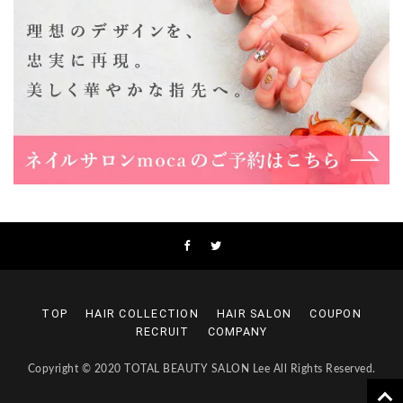
大阪市東淀川区瑞光1-4-1 カサデルドイ 2F
06-6195-3667
Lee東三国店
大阪市淀川区東三国4-8-11 大拓ハイツ6
06-6395-9555
Lee布施店
大阪府東大阪市足代2丁目1-5 モンテノーム布施1F
06-6748-0778
Lee枚方店
大阪府枚方市岡東町18-15 キューブ枚方駅前ビル2F-A
072-843-3409
TOP
HAIR COLLECTION
HAIR SALON
COUPON
RECRUIT
COMPANY
Copyright © 2020 TOTAL BEAUTY SALON Lee All Rights Reserved.