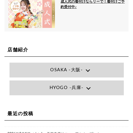
成人式の着付けならリーで！着付けご予
約受付中♪
店舗紹介
OSAKA -大阪-
Lee大阪店
HYOGO -兵庫-
大阪府大阪市北区小松原町1-27梅田エビスビル7F
06-6366-7000
Lee尼崎店
兵庫県尼崎市昭和南通3丁目26 松本ビル1F
06-4869-7075
Lee梅田店
最近の投稿
大阪市北区茶屋町13-6 TAG茶屋町7F
06-6374-3355
Lee甲子園店