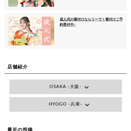
成人式の着付けならリーで！着付けご予
約受付中♪
店舗紹介
OSAKA -大阪-
Lee大阪店
HYOGO -兵庫-
大阪府大阪市北区小松原町1-27梅田エビスビル7F
06-6366-7000
Lee尼崎店
兵庫県尼崎市昭和南通3丁目26 松本ビル1F
06-4869-7075
Lee梅田店
最近の投稿