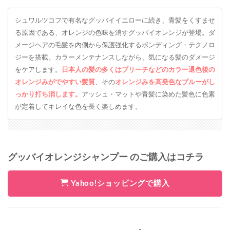
シュワルツコフで有名なグッバイイエローに続き、青髪をくすませ
る原因である、オレンジの色味を消すグッバイオレンジが登場。ダ
メージヘアの毛髪を内側から保護強化するボンディング・テクノロ
ジーを搭載。カラーメンテナンスしながら、気になる髪のダメージ
をケアします。
日本人の髪の多くはブリーチなどのカラー退色後の
オレンジみがでやすい髪質
、その
オレンジみを高発色なブルーがし
っかり打ち消します。
アッシュ・マットや青髪に染めた髪色に色素
が定着してキレイな色を長く楽しめます。
グッバイオレンジシャンプー のご購入はコチラ
Yahoo!ショッピングで購入