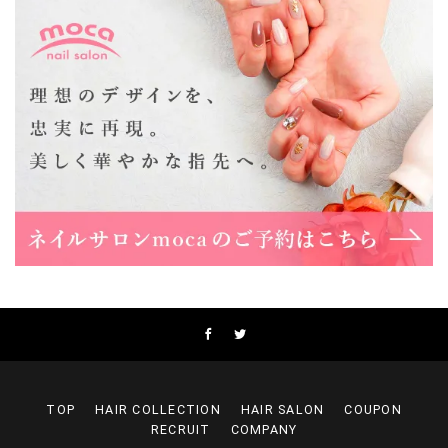
Lee上新庄Vita店
大阪市東淀川区瑞光1-4-1 カサデルドイ 2F
06-6195-3667
Lee東三国店
大阪市淀川区東三国4-8-11 大拓ハイツ6
06-6395-9555
Lee布施店
大阪府東大阪市足代2丁目1-5 モンテノーム布施1F
06-6748-0778
Lee枚方店
大阪府枚方市岡東町18-15 キューブ枚方駅前ビル2F-A
072-843-3409
TOP
HAIR COLLECTION
HAIR SALON
COUPON
RECRUIT
COMPANY