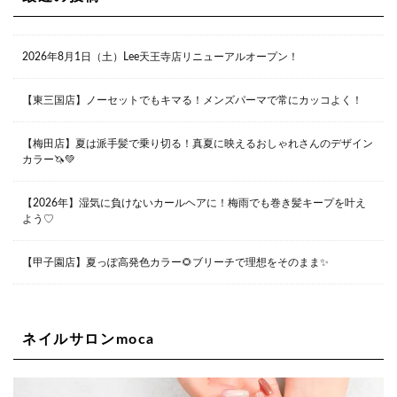
大阪市北区茶屋町13-6 TAG茶屋町7F
06-6374-3355
Lee甲子園店
2026年8月1日（土）Lee天王寺店リニューアルオープン！
兵庫県西宮市甲子園九番町1-2 フラットライフワーク1F
0798-42-3334
Lee京橋店
大阪府大阪市都島区東野田町２丁目９－２３ 晃進ビル2F
【東三国店】ノーセットでもキマる！メンズパーマで常にカッコよく！
06-6355-1007
【梅田店】夏は派手髪で乗り切る！真夏に映えるおしゃれさんのデザイン
カラー🦄💚
Lee堀江店
〒550-0014 大阪府大阪市西区北堀江1-13-10 シマノ工業
ビル1F
【2026年】湿気に負けないカールヘアに！梅雨でも巻き髪キープを叶え
06-6563-9091
よう♡
Lee四ツ橋店
【甲子園店】夏っぽ高発色カラー🌻ブリーチで理想をそのまま✨
大阪府大阪市西区新町1-5-7 四ツ橋ビルディング B1
06-6563-9092
ネイルサロンmoca
Lee天王寺店
大阪府大阪市阿倍野区阿倍野筋２－１－２０ ｃｒｏｉｓ
ｓａｎｔビルＢ１Ｆ
06-6537-9791