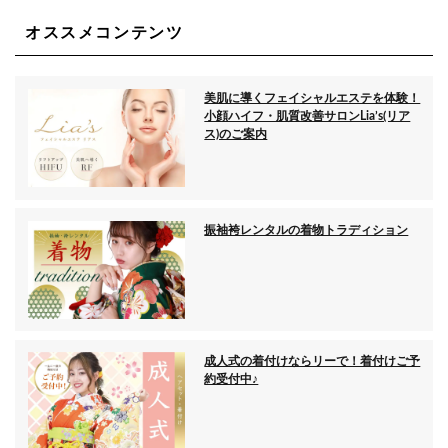
オススメコンテンツ
美肌に導くフェイシャルエステを体験！
小顔ハイフ・肌質改善サロンLia’s(リア
ス)のご案内
振袖袴レンタルの着物トラディション
成人式の着付けならリーで！着付けご予
約受付中♪