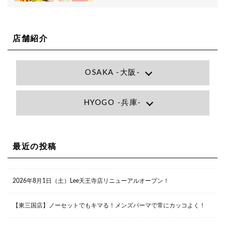
店舗紹介
OSAKA -大阪-
Lee大阪店
HYOGO -兵庫-
大阪府大阪市北区小松原町1-27梅田エビスビル7F
06-6366-7000
Lee尼崎店
兵庫県尼崎市昭和南通3丁目26 松本ビル1F
06-4869-7075
Lee梅田店
最近の投稿
大阪市北区茶屋町13-6 TAG茶屋町7F
06-6374-3355
Lee甲子園店
2026年8月1日（土）Lee天王寺店リニューアルオープン！
兵庫県西宮市甲子園九番町1-2 フラットライフワーク1F
0798-42-3334
Lee京橋店
大阪府大阪市都島区東野田町２丁目９－２３ 晃進ビル2F
【東三国店】ノーセットでもキマる！メンズパーマで常にカッコよく！
06-6355-1007