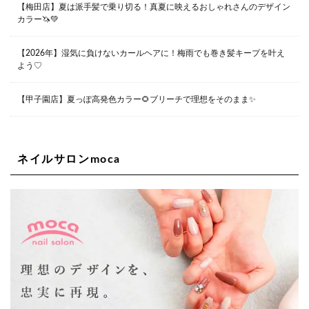
【梅田店】夏は派手髪で乗り切る！真夏に映えるおしゃれさんのデザイン
カラー🦄💚
Lee堀江店
〒550-0014 大阪府大阪市西区北堀江1-13-10 シマノ工業
ビル1F
【2026年】湿気に負けないカールヘアに！梅雨でも巻き髪キープを叶え
06-6563-9091
よう♡
Lee四ツ橋店
【甲子園店】夏っぽ高発色カラー🌻ブリーチで理想をそのまま✨
大阪府大阪市西区新町1-5-7 四ツ橋ビルディング B1
06-6563-9092
ネイルサロンmoca
Lee天王寺店
大阪府大阪市阿倍野区阿倍野筋２－１－２０ ｃｒｏｉｓ
ｓａｎｔビルＢ１Ｆ
06-6537-9791
Lee上新庄Vita店
大阪市東淀川区瑞光1-4-1 カサデルドイ 2F
06-6195-3667