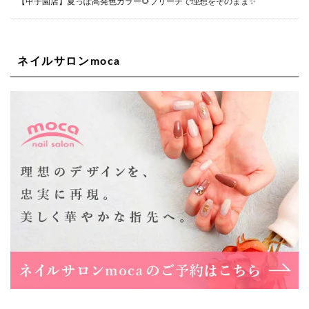
【甲子園店】夏っぽ高発色カラー🌻ブリーチで理想をそのまま✨
大阪府大阪市西区新町1-5-7 四ツ橋ビルディング B1
06-6563-9092
ネイルサロンmoca
Lee天王寺店
大阪府大阪市阿倍野区阿倍野筋２－１－２０ ｃｒｏｉｓ
ｓａｎｔビルＢ１Ｆ
06-6537-9791
Lee上新庄Vita店
大阪市東淀川区瑞光1-4-1 カサデルドイ 2F
06-6195-3667
Lee東三国店
大阪市淀川区東三国4-8-11 大拓ハイツ6
06-6395-9555
Lee布施店
大阪府東大阪市足代2丁目1-5 モンテノーム布施1F
06-6748-0778