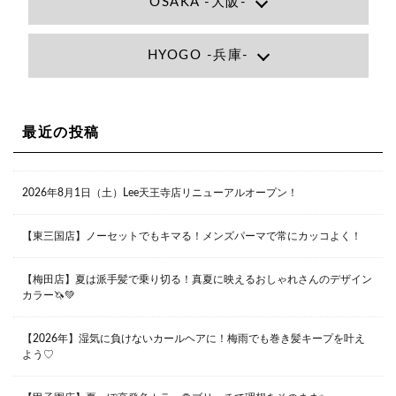
OSAKA -大阪-
Lee大阪店
HYOGO -兵庫-
大阪府大阪市北区小松原町1-27梅田エビスビル7F
06-6366-7000
Lee尼崎店
兵庫県尼崎市昭和南通3丁目26 松本ビル1F
06-4869-7075
Lee梅田店
最近の投稿
大阪市北区茶屋町13-6 TAG茶屋町7F
06-6374-3355
Lee甲子園店
2026年8月1日（土）Lee天王寺店リニューアルオープン！
兵庫県西宮市甲子園九番町1-2 フラットライフワーク1F
0798-42-3334
Lee京橋店
大阪府大阪市都島区東野田町２丁目９－２３ 晃進ビル2F
【東三国店】ノーセットでもキマる！メンズパーマで常にカッコよく！
06-6355-1007
【梅田店】夏は派手髪で乗り切る！真夏に映えるおしゃれさんのデザイン
カラー🦄💚
Lee堀江店
〒550-0014 大阪府大阪市西区北堀江1-13-10 シマノ工業
ビル1F
【2026年】湿気に負けないカールヘアに！梅雨でも巻き髪キープを叶え
06-6563-9091
よう♡
Lee四ツ橋店