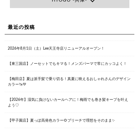
HYOGO -兵庫-
06-6366-7000
Lee尼崎店
兵庫県尼崎市昭和南通3丁目26 松本ビル1F
06-4869-7075
Lee梅田店
最近の投稿
大阪市北区茶屋町13-6 TAG茶屋町7F
06-6374-3355
Lee甲子園店
2026年8月1日（土）Lee天王寺店リニューアルオープン！
兵庫県西宮市甲子園九番町1-2 フラットライフワーク1F
0798-42-3334
Lee京橋店
大阪府大阪市都島区東野田町２丁目９－２３ 晃進ビル2F
【東三国店】ノーセットでもキマる！メンズパーマで常にカッコよく！
06-6355-1007
【梅田店】夏は派手髪で乗り切る！真夏に映えるおしゃれさんのデザイン
カラー🦄💚
Lee堀江店
〒550-0014 大阪府大阪市西区北堀江1-13-10 シマノ工業
ビル1F
【2026年】湿気に負けないカールヘアに！梅雨でも巻き髪キープを叶え
06-6563-9091
よう♡
Lee四ツ橋店
【甲子園店】夏っぽ高発色カラー🌻ブリーチで理想をそのまま✨
大阪府大阪市西区新町1-5-7 四ツ橋ビルディング B1
06-6563-9092