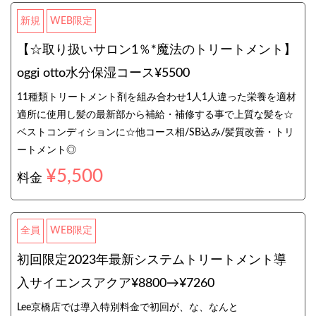
新規
WEB限定
【☆取り扱いサロン1％*魔法のトリートメント】
oggi otto水分保湿コース¥5500
11種類トリートメント剤を組み合わせ1人1人違った栄養を適材
適所に使用し髪の最新部から補給・補修する事で上質な髪を☆
ベストコンディションに☆他コース相/SB込み/髪質改善・トリ
ートメント◎
¥5,500
料金
全員
WEB限定
初回限定2023年最新システムトリートメント導
入サイエンスアクア¥8800→¥7260
Lee京橋店では導入特別料金で初回が、な、なんと