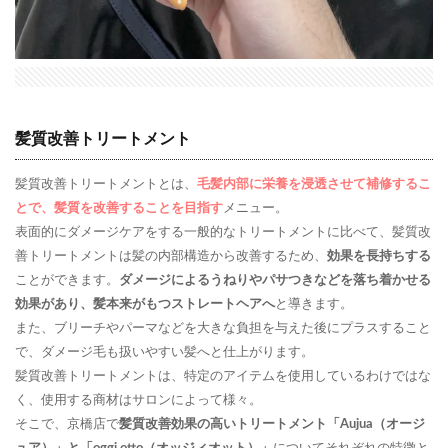
髪質改善トリートメント
髪質改善トリートメントとは、
毛髪内部に栄養を浸透させて補修するこ
とで、髪質を改善することを目指す
メニュー。
表面的にダメージケアをする一般的なトリートメントに比べて、髪質改
善トリートメントは髪の内部構造から改善するため、
効果を長持ちする
ことができます。
ダメージによるうねりやパサつきなどを落ち着かせる
効果があり、髪本来がもつストレートヘアへ
と導きます。
また、ブリーチやパーマなどを大きな負担を与えた後にプラスすること
で、ダメージ毛も扱いやすい髪へと仕上がります。
髪質改善トリートメントは、特定のアイテムを使用しているわけではな
く、使用する商材はサロンによって様々。
そこで、京橋店で
髪質改善効果の高いトリートメント「Aujua（オージ