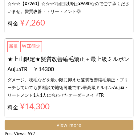
☆☆☆【¥7260】☆☆☆2回目以降は¥9680なのでご了承くださ
いませ。髪質改善・トリートメント◎
¥7,260
料金
新規
WEB限定
★上山限定★髪質改善縮毛矯正＋最上級ミルボン
AujuaTR ￥14300
ダメージ、枝毛などを最小限に抑えた髪質改善縮毛矯正・ブリ
ーチしていても要相談で施術可能です♪最高級ミルボンAujuaト
リートメント1人1人に合わせたオーダーメイドTR
¥14,300
料金
view more
Post Views:
597