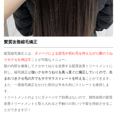
髪質改善縮毛矯正
髪質縮毛矯正とは、
ダメージによる枝毛や切れ毛を抑えながら髪のうね
りやクセを伸ばす
ことが可能なメニュー。
髪の内部を修復してクセやうねりを改善する髪質改善トリートメントに
対し、縮毛矯正は
強いクセやうねりを真っ直ぐに矯正していくので、生
まれつきクセ毛の方でもサラサラストレートを叶える
ことができます。
また、一度縮毛矯正をかけた部分は半永久的にストレートを維持しま
す。
トリートメントのようにダメージケア効果はないので、相性抜群の髪質
改善トリートメントと取り入れると手触りの良いツヤ髪を持続させるこ
とができます◎！