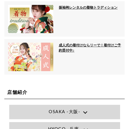
振袖袴レンタルの着物トラディション
成人式の着付けならリーで！着付けご予
約受付中♪
店舗紹介
OSAKA -大阪-
Lee大阪店
大阪府大阪市北区小松原町1-27梅田エビスビル7F