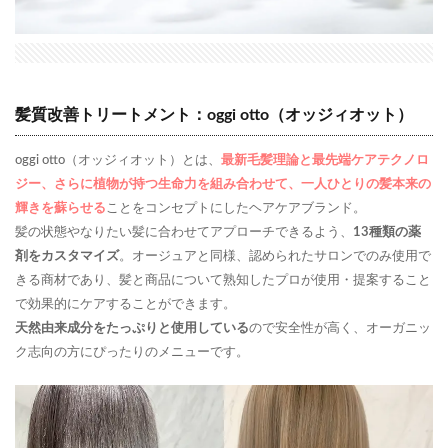
髪質改善トリートメント：oggi otto（オッジィオット）
oggi otto（オッジィオット）とは、
最新毛髪理論と最先端ケアテクノロ
ジー、さらに植物が持つ生命力を組み合わせて、一人ひとりの髪本来の
輝きを蘇らせる
ことをコンセプトにしたヘアケアブランド。
髪の状態やなりたい髪に合わせてアプローチできるよう、
13種類の薬
剤をカスタマイズ
。オージュアと同様、認められたサロンでのみ使用で
きる商材であり、髪と商品について熟知したプロが使用・提案すること
で効果的にケアすることができます。
天然由来成分をたっぷりと使用している
ので安全性が高く、オーガニッ
ク志向の方にぴったりのメニューです。