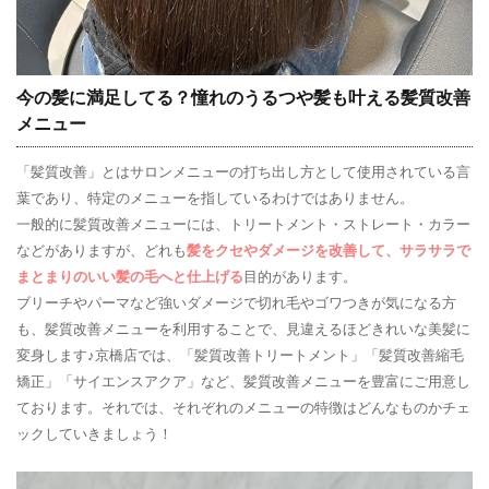
今の髪に満足してる？憧れのうるつや髪も叶える髪質改善
メニュー
「髪質改善」とはサロンメニューの打ち出し方として使用されている言
葉であり、特定のメニューを指しているわけではありません。
一般的に髪質改善メニューには、トリートメント・ストレート・カラー
などがありますが、どれも
髪をクセやダメージを改善して、サラサラで
まとまりのいい髪の毛へと仕上げる
目的があります。
ブリーチやパーマなど強いダメージで切れ毛やゴワつきが気になる方
も、髪質改善メニューを利用することで、見違えるほどきれいな美髪に
変身します♪京橋店では、「髪質改善トリートメント」「髪質改善縮毛
矯正」「サイエンスアクア」など、髪質改善メニューを豊富にご用意し
ております。それでは、それぞれのメニューの特徴はどんなものかチェ
ックしていきましょう！