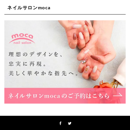
ネイルサロンmoca
Lee天王寺店
大阪府大阪市阿倍野区阿倍野筋２－１－２０ ｃｒｏｉｓ
ｓａｎｔビルＢ１Ｆ
06-6537-9791
Lee上新庄Vita店
大阪市東淀川区瑞光1-4-1 カサデルドイ 2F
06-6195-3667
Lee東三国店
大阪市淀川区東三国4-8-11 大拓ハイツ6
06-6395-9555
Lee布施店
大阪府東大阪市足代2丁目1-5 モンテノーム布施1F
06-6748-0778
Lee枚方店