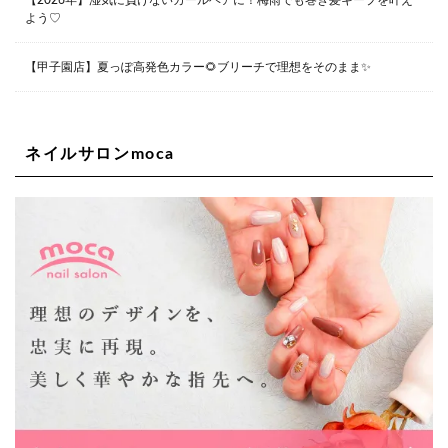
【2026年】湿気に負けないカールヘアに！梅雨でも巻き髪キープを叶え
06-6563-9091
よう♡
Lee四ツ橋店
【甲子園店】夏っぽ高発色カラー🌻ブリーチで理想をそのまま✨
大阪府大阪市西区新町1-5-7 四ツ橋ビルディング B1
06-6563-9092
ネイルサロンmoca
Lee天王寺店
大阪府大阪市阿倍野区阿倍野筋２－１－２０ ｃｒｏｉｓ
ｓａｎｔビルＢ１Ｆ
06-6537-9791
Lee上新庄Vita店
大阪市東淀川区瑞光1-4-1 カサデルドイ 2F
06-6195-3667
Lee東三国店
大阪市淀川区東三国4-8-11 大拓ハイツ6
06-6395-9555