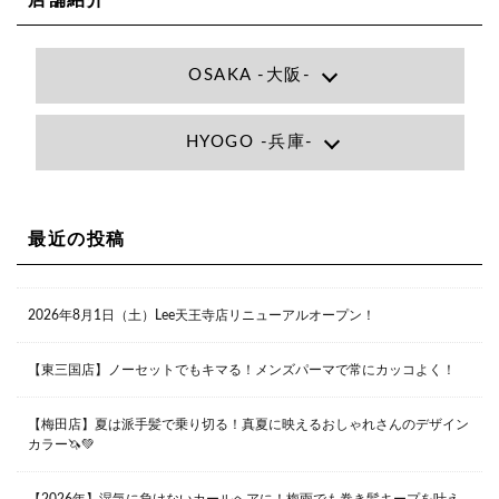
店舗紹介
OSAKA -大阪-
Lee大阪店
HYOGO -兵庫-
大阪府大阪市北区小松原町1-27梅田エビスビル7F
06-6366-7000
Lee尼崎店
兵庫県尼崎市昭和南通3丁目26 松本ビル1F
06-4869-7075
Lee梅田店
最近の投稿
大阪市北区茶屋町13-6 TAG茶屋町7F
06-6374-3355
Lee甲子園店
2026年8月1日（土）Lee天王寺店リニューアルオープン！
兵庫県西宮市甲子園九番町1-2 フラットライフワーク1F
0798-42-3334
Lee京橋店
大阪府大阪市都島区東野田町２丁目９－２３ 晃進ビル2F
【東三国店】ノーセットでもキマる！メンズパーマで常にカッコよく！
06-6355-1007
【梅田店】夏は派手髪で乗り切る！真夏に映えるおしゃれさんのデザイン
カラー🦄💚
Lee堀江店
〒550-0014 大阪府大阪市西区北堀江1-13-10 シマノ工業
ビル1F