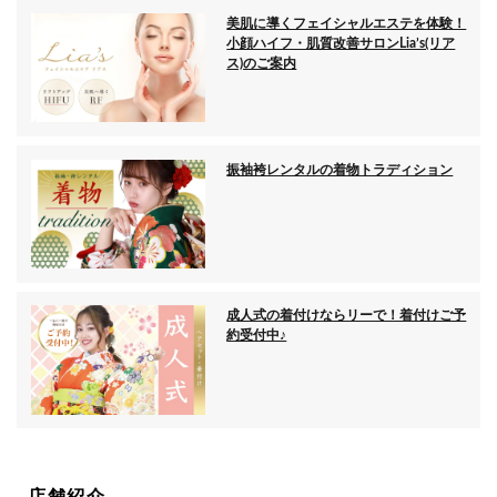
美肌に導くフェイシャルエステを体験！
小顔ハイフ・肌質改善サロンLia’s(リア
ス)のご案内
振袖袴レンタルの着物トラディション
成人式の着付けならリーで！着付けご予
約受付中♪