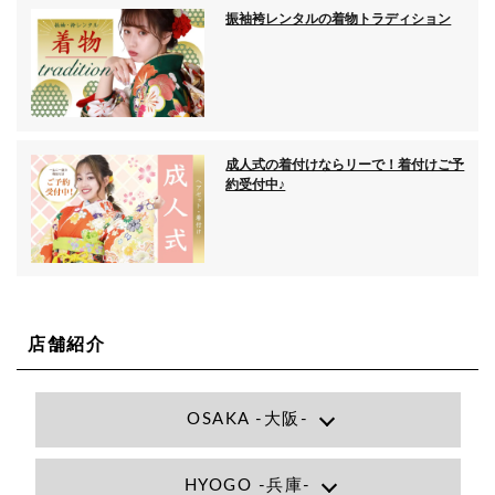
振袖袴レンタルの着物トラディション
成人式の着付けならリーで！着付けご予
約受付中♪
店舗紹介
OSAKA -大阪-
Lee大阪店
HYOGO -兵庫-
大阪府大阪市北区小松原町1-27梅田エビスビル7F