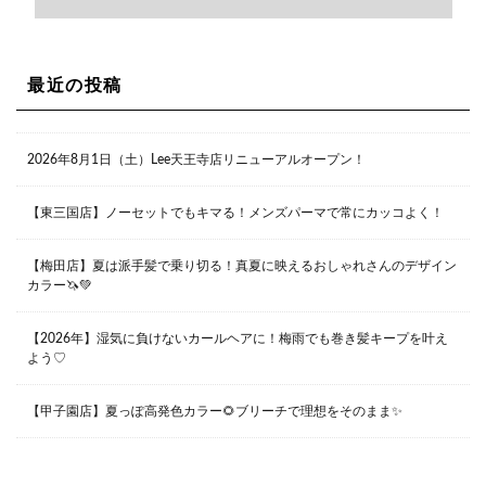
06-6366-7000
Lee尼崎店
兵庫県尼崎市昭和南通3丁目26 松本ビル1F
06-4869-7075
Lee梅田店
最近の投稿
大阪市北区茶屋町13-6 TAG茶屋町7F
06-6374-3355
Lee甲子園店
2026年8月1日（土）Lee天王寺店リニューアルオープン！
兵庫県西宮市甲子園九番町1-2 フラットライフワーク1F
0798-42-3334
Lee京橋店
大阪府大阪市都島区東野田町２丁目９－２３ 晃進ビル2F
【東三国店】ノーセットでもキマる！メンズパーマで常にカッコよく！
06-6355-1007
【梅田店】夏は派手髪で乗り切る！真夏に映えるおしゃれさんのデザイン
カラー🦄💚
Lee堀江店
〒550-0014 大阪府大阪市西区北堀江1-13-10 シマノ工業
ビル1F
【2026年】湿気に負けないカールヘアに！梅雨でも巻き髪キープを叶え
06-6563-9091
よう♡
Lee四ツ橋店
【甲子園店】夏っぽ高発色カラー🌻ブリーチで理想をそのまま✨
大阪府大阪市西区新町1-5-7 四ツ橋ビルディング B1
06-6563-9092