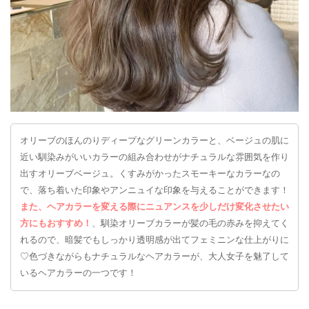
オリーブのほんのりディープなグリーンカラーと、ベージュの肌に
近い馴染みがいいカラーの組み合わせがナチュラルな雰囲気を作り
出すオリーブベージュ。くすみがかったスモーキーなカラーなの
で、落ち着いた印象やアンニュイな印象を与えることができます！
また、ヘアカラーを変える際にニュアンスを少しだけ変化させたい
方にもおすすめ！
、馴染オリーブカラーが髪の毛の赤みを抑えてく
れるので、暗髪でもしっかり透明感が出てフェミニンな仕上がりに
♡色づきながらもナチュラルなヘアカラーが、大人女子を魅了して
いるヘアカラーの一つです！