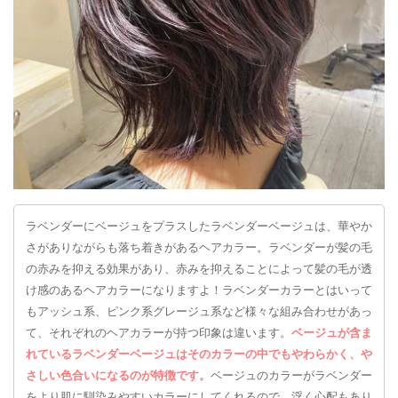
ラベンダーにベージュをプラスしたラベンダーベージュは、華やか
さがありながらも落ち着きがあるヘアカラー。ラベンダーが髪の毛
の赤みを抑える効果があり、赤みを抑えることによって髪の毛が透
け感のあるヘアカラーになりますよ！ラベンダーカラーとはいって
もアッシュ系、ピンク系グレージュ系など様々な組み合わせがあっ
て、それぞれのヘアカラーが持つ印象は違います。
ベージュが含ま
れているラベンダーベージュはそのカラーの中でもやわらかく、や
さしい色合いになるのが特徴です。
ベージュのカラーがラベンダー
をより肌に馴染みやすいカラーにしてくれるので、浮く心配もあり