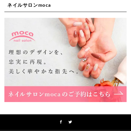
ネイルサロンmoca
Lee天王寺店
大阪府大阪市阿倍野区阿倍野筋２－１－２０ ｃｒｏｉｓ
ｓａｎｔビルＢ１Ｆ
06-6537-9791
Lee上新庄Vita店
大阪市東淀川区瑞光1-4-1 カサデルドイ 2F
06-6195-3667
Lee東三国店
大阪市淀川区東三国4-8-11 大拓ハイツ6
06-6395-9555
Lee布施店
大阪府東大阪市足代2丁目1-5 モンテノーム布施1F
06-6748-0778
Lee枚方店