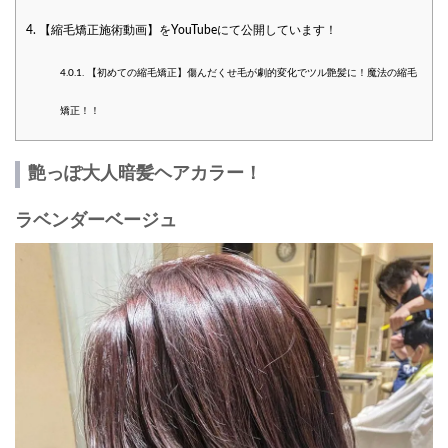
4.
【縮毛矯正施術動画】をYouTubeにて公開しています！
4.0.1.
【初めての縮毛矯正】傷んだくせ毛が劇的変化でツル艶髪に！魔法の縮毛
矯正！！
艶っぽ大人暗髪ヘアカラー！
ラベンダーベージュ