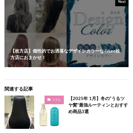
Next
【枚方店】個性的でお洒落なデザインカラーならLee枚
方店におまかせ！
関連する記事
【2025年 1月】冬の“うるツ
コラム
ヤ髪”最強ルーティンとおすす
め商品3選