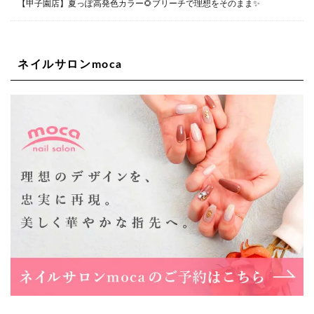
Lee四ツ橋店
【甲子園店】夏っぽ高発色カラー🌻ブリーチで理想をそのまま✨
大阪府大阪市西区新町1-5-7 四ツ橋ビルディング B1
06-6563-9092
ネイルサロンmoca
Lee天王寺店
大阪市阿倍野区阿倍野筋1-6-1ヴィアあべのウォーク202a
06-6537-9791
Lee上新庄Vita店
大阪市東淀川区瑞光1-4-1 カサデルドイ 2F
06-6195-3667
Lee東三国店
大阪市淀川区東三国4-8-11 大拓ハイツ6
06-6395-9555
Lee布施店
大阪府東大阪市足代2丁目1-5 モンテノーム布施1F
06-6748-0778