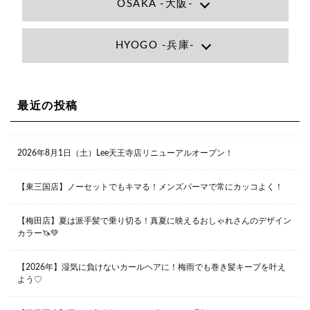
OSAKA -大阪-
Lee大阪店
HYOGO -兵庫-
大阪府大阪市北区小松原町1-27梅田エビスビル7F
06-6366-7000
Lee尼崎店
兵庫県尼崎市昭和南通3丁目26 松本ビル1F
06-4869-7075
Lee梅田店
最近の投稿
大阪市北区茶屋町13-6 TAG茶屋町7F
06-6374-3355
Lee甲子園店
2026年8月1日（土）Lee天王寺店リニューアルオープン！
兵庫県西宮市甲子園九番町1-2 フラットライフワーク1F
0798-42-3334
Lee京橋店
大阪府大阪市都島区東野田町２丁目９－２３ 晃進ビル2F
【東三国店】ノーセットでもキマる！メンズパーマで常にカッコよく！
06-6355-1007
【梅田店】夏は派手髪で乗り切る！真夏に映えるおしゃれさんのデザイン
カラー🦄💚
Lee堀江店
〒550-0014 大阪府大阪市西区北堀江1-13-10 シマノ工業
ビル1F
【2026年】湿気に負けないカールヘアに！梅雨でも巻き髪キープを叶え
06-6563-9091
よう♡