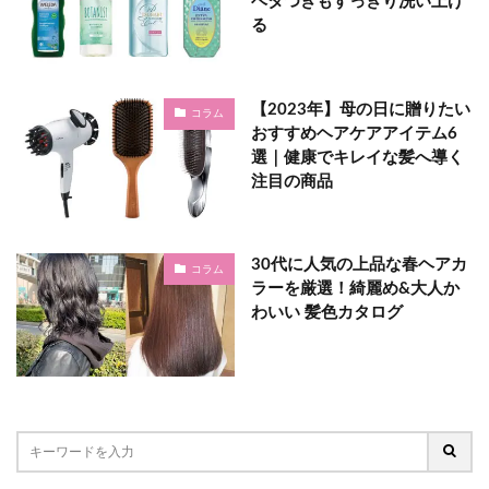
ベタつきもすっきり洗い上げ
る
【2023年】母の日に贈りたい
コラム
おすすめヘアケアアイテム6
選｜健康でキレイな髪へ導く
注目の商品
30代に人気の上品な春ヘアカ
コラム
ラーを厳選！綺麗め&大人か
わいい 髪色カタログ