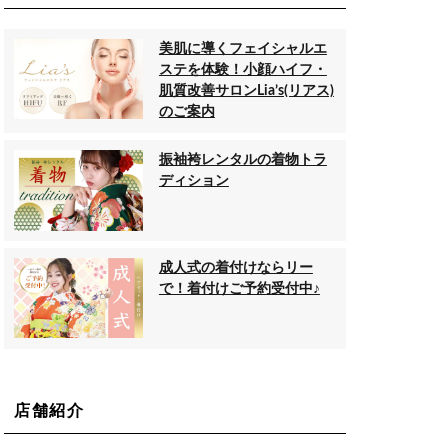
美肌に導くフェイシャルエ
ステを体験！小顔ハイフ・
肌質改善サロンLia’s(リアス)
のご案内
振袖袴レンタルの着物トラ
ディション
成人式の着付けならリー
で！着付けご予約受付中♪
店舗紹介