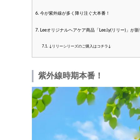
6.
今が紫外線が多く降り注ぐ大本番！
7.
Leeオリジナルヘアケア商品「Lee.l.y(リリー)」が
7.1.
↓リリーシリーズのご購入はコチラ↓
紫外線時期本番！