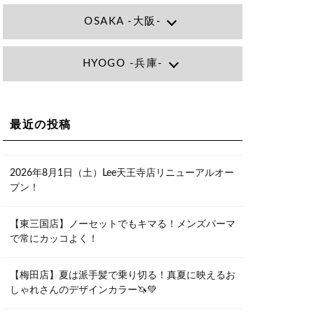
OSAKA -大阪-
Lee大阪店
HYOGO -兵庫-
大阪府大阪市北区小松原町1-27梅田エ
ビスビル7F
06-6366-7000
Lee尼崎店
兵庫県尼崎市昭和南通3丁目26 松本ビ
Lee梅田店
ル1F
大阪市北区茶屋町13-6 TAG茶屋町7F
最近の投稿
06-4869-7075
06-6374-3355
Lee甲子園店
兵庫県西宮市甲子園九番町1-2 フラット
Lee京橋店
ライフワーク1F
2026年8月1日（土）Lee天王寺店リニューアルオー
大阪府大阪市都島区東野田町２丁目９
0798-42-3334
プン！
－２３ 晃進ビル2F
06-6355-1007
Lee堀江店
【東三国店】ノーセットでもキマる！メンズパーマ
〒550-0014 大阪府大阪市西区北堀江1-
で常にカッコよく！
13-10 シマノ工業ビル1F
06-6563-9091
【梅田店】夏は派手髪で乗り切る！真夏に映えるお
Lee四ツ橋店
しゃれさんのデザインカラー🦄💚
大阪府大阪市西区新町1-5-7 四ツ橋ビル
ディング B1