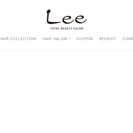
HAIR COLLECTION
HAIR SALON
COUPON
RECRUIT
COM
Lee大阪店
Lee梅田店
Lee京橋店
Lee堀江店
Lee四ツ橋店
Lee天王寺店
Lee上新庄Vita店
Lee東三国店
Lee布施店
Lee枚方店
HARBOR （ハーバー）
Lee尼崎店
Lee甲子園店