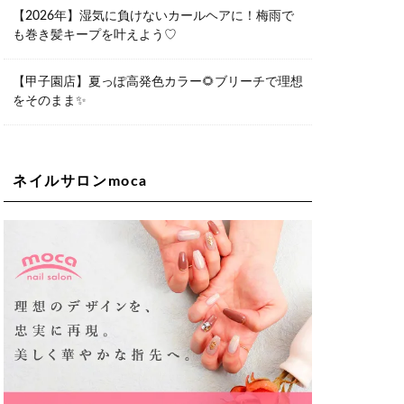
06-6563-9092
【2026年】湿気に負けないカールヘアに！梅雨で
も巻き髪キープを叶えよう♡
Lee天王寺店
大阪市阿倍野区阿倍野筋1-6-1ヴィアあ
べのウォーク202a
【甲子園店】夏っぽ高発色カラー🌻ブリーチで理想
06-6537-9791
をそのまま✨
Lee上新庄Vita店
大阪市東淀川区瑞光1-4-1 カサデルドイ
2F
06-6195-3667
ネイルサロンmoca
Lee東三国店
大阪市淀川区東三国4-8-11 大拓ハイツ6
06-6395-9555
Lee布施店
大阪府東大阪市足代2丁目1-5 モンテノ
ーム布施1F
06-6748-0778
Lee枚方店
大阪府枚方市岡東町18-15 キューブ枚
方駅前ビル2F-A
072-843-3409