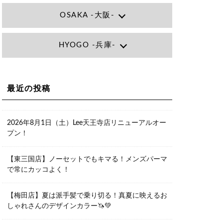
OSAKA -大阪-
Lee大阪店
HYOGO -兵庫-
大阪府大阪市北区小松原町1-27梅田エ
ビスビル7F
06-6366-7000
Lee尼崎店
兵庫県尼崎市昭和南通3丁目26 松本ビ
Lee梅田店
ル1F
大阪市北区茶屋町13-6 TAG茶屋町7F
最近の投稿
06-4869-7075
06-6374-3355
Lee甲子園店
兵庫県西宮市甲子園九番町1-2 フラット
Lee京橋店
ライフワーク1F
2026年8月1日（土）Lee天王寺店リニューアルオー
大阪府大阪市都島区東野田町２丁目９
0798-42-3334
プン！
－２３ 晃進ビル2F
06-6355-1007
Lee堀江店
【東三国店】ノーセットでもキマる！メンズパーマ
〒550-0014 大阪府大阪市西区北堀江1-
で常にカッコよく！
13-10 シマノ工業ビル1F
06-6563-9091
【梅田店】夏は派手髪で乗り切る！真夏に映えるお
Lee四ツ橋店
しゃれさんのデザインカラー🦄💚
大阪府大阪市西区新町1-5-7 四ツ橋ビル
ディング B1