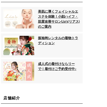
美肌に導くフェイシャルエ
ステを体験！小顔ハイフ・
肌質改善サロンLia’s(リアス)
のご案内
振袖袴レンタルの着物トラ
ディション
成人式の着付けならリー
で！着付けご予約受付中♪
店舗紹介