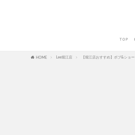
TOP
Lee堀江店
【堀江店おすすめ】ボブ&ショ
HOME