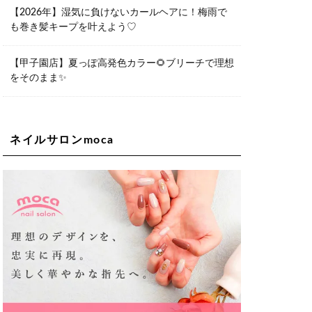
06-6563-9092
【2026年】湿気に負けないカールヘアに！梅雨で
も巻き髪キープを叶えよう♡
Lee天王寺店
大阪府大阪市阿倍野区阿倍野筋２－１
－２０ ｃｒｏｉｓｓａｎｔビルＢ１
Ｆ
【甲子園店】夏っぽ高発色カラー🌻ブリーチで理想
06-6537-9791
をそのまま✨
Lee上新庄Vita店
大阪市東淀川区瑞光1-4-1 カサデルドイ
2F
06-6195-3667
ネイルサロンmoca
Lee東三国店
大阪市淀川区東三国4-8-11 大拓ハイツ6
06-6395-9555
Lee布施店
大阪府東大阪市足代2丁目1-5 モンテノ
ーム布施1F
06-6748-0778
Lee枚方店
大阪府枚方市岡東町18-15 キューブ枚
方駅前ビル2F-A
072-843-3409