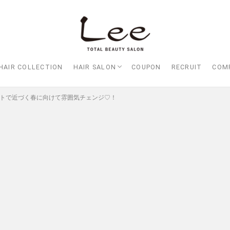
HAIR COLLECTION
HAIR SALON
COUPON
RECRUIT
COM
Lee大阪店
Lee梅田店
Lee京橋店
Lee堀江店
Lee四ツ橋店
Lee天王寺店
Lee上新庄Vita店
Lee東三国店
Lee布施店
Lee枚方店
HARBOR （ハーバー）
Lee尼崎店
Lee甲子園店
ートで近づく春に向けて雰囲気チェンジ♡！