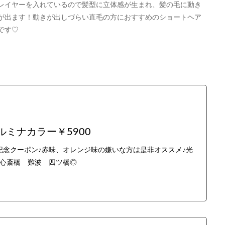
レイヤーを入れているので髪型に立体感が生まれ、髪の毛に動き
が出ます！動きが出しづらい直毛の方におすすめのショートヘア
です♡
ルミナカラー￥5900
念クーポン♪赤味、オレンジ味の嫌いな方は是非オススメ♪光
 心斎橋 難波 四ツ橋◎