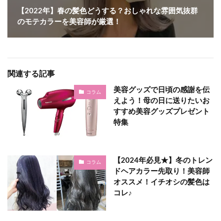
【2022年】春の髪色どうする？おしゃれな雰囲気抜群
のモテカラーを美容師が厳選！
関連する記事
美容グッズで日頃の感謝を伝
コラム
えよう！母の日に送りたいお
すすめ美容グッズプレゼント
特集
【2024年必見★】冬のトレン
コラム
ドヘアカラー先取り！美容師
オススメ！イチオシの髪色は
コレ♪