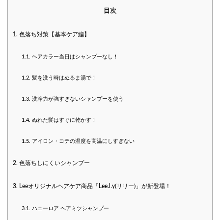
目次
1.
色落ち対策【基本ケア編】
1.1.
ヘアカラー当日はシャンプーなし！
1.2.
髪を洗う時はぬるま湯で！
1.3.
洗浄力が強すぎないシャンプーを使う
1.4.
ぬれた髪はすぐに乾かす！
1.5.
アイロン・コテの温度を高温にしすぎない
2.
色落ちしにくいシャンプー
3.
Leeオリジナルヘアケア商品「Lee.l.y(リリー)」が新登場！
3.1.
ハニーロア ヘアミツシャンプー