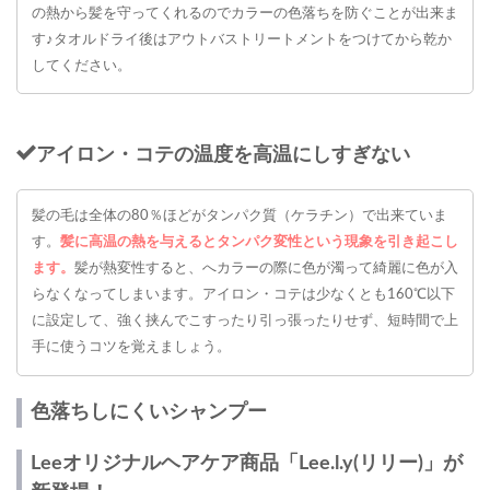
の熱から髪を守ってくれるのでカラーの色落ちを防ぐことが出来ま
す♪タオルドライ後はアウトバストリートメントをつけてから乾か
してください。
アイロン・コテの温度を高温にしすぎない
髪の毛は全体の80％ほどがタンパク質（ケラチン）で出来ていま
す。
髪に高温の熱を与えるとタンパク変性という現象を引き起こし
ます。
髪が熱変性すると、へカラーの際に色が濁って綺麗に色が入
らなくなってしまいます。アイロン・コテは少なくとも160℃以下
に設定して、強く挟んでこすったり引っ張ったりせず、短時間で上
手に使うコツを覚えましょう。
色落ちしにくいシャンプー
Leeオリジナルヘアケア商品「Lee.l.y(リリー)」が