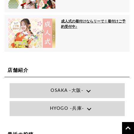
成人式の着付けならリーで！着付けご予
約受付中♪
店舗紹介
OSAKA -大阪-
Lee大阪店
HYOGO -兵庫-
大阪府大阪市北区小松原町1-27梅田エビスビル7F
06-6366-7000
Lee尼崎店
兵庫県尼崎市昭和南通3丁目26 松本ビル1F
06-4869-7075
Lee梅田店