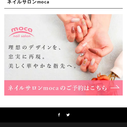
ネイルサロンmoca
Lee天王寺店
大阪府大阪市阿倍野区阿倍野筋２－１－２０ ｃｒｏｉｓ
ｓａｎｔビルＢ１Ｆ
06-6537-9791
Lee上新庄Vita店
大阪市東淀川区瑞光1-4-1 カサデルドイ 2F
06-6195-3667
Lee東三国店
大阪市淀川区東三国4-8-11 大拓ハイツ6
06-6395-9555
Lee布施店
大阪府東大阪市足代2丁目1-5 モンテノーム布施1F
06-6748-0778
Lee枚方店
大阪府枚方市岡東町18-15 キューブ枚方駅前ビル2F-A