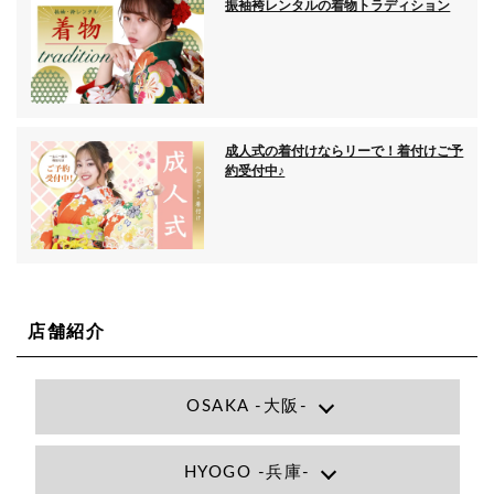
振袖袴レンタルの着物トラディション
成人式の着付けならリーで！着付けご予
約受付中♪
店舗紹介
OSAKA -大阪-
Lee大阪店
HYOGO -兵庫-
大阪府大阪市北区小松原町1-27梅田エビスビル7F
06-6366-7000