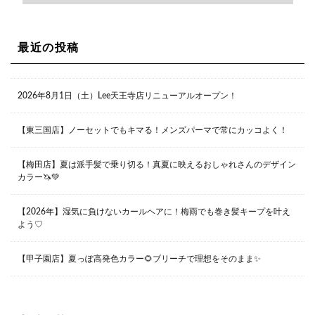
Lee尼崎店
兵庫県尼崎市昭和南通3丁目26 松本ビル1F
06-4869-7075
Lee梅田店
最近の投稿
大阪市北区茶屋町13-6 TAG茶屋町7F
06-6374-3355
Lee甲子園店
2026年8月1日（土）Lee天王寺店リニューアルオープン！
兵庫県西宮市甲子園九番町1-2 フラットライフワーク1F
0798-42-3334
Lee京橋店
大阪府大阪市都島区東野田町２丁目９－２３ 晃進ビル2F
【東三国店】ノーセットでもキマる！メンズパーマで常にカッコよく！
06-6355-1007
【梅田店】夏は派手髪で乗り切る！真夏に映えるおしゃれさんのデザイン
カラー🦄💚
Lee堀江店
〒550-0014 大阪府大阪市西区北堀江1-13-10 シマノ工業
ビル1F
【2026年】湿気に負けないカールヘアに！梅雨でも巻き髪キープを叶え
06-6563-9091
よう♡
Lee四ツ橋店
【甲子園店】夏っぽ高発色カラー🌻ブリーチで理想をそのまま✨
大阪府大阪市西区新町1-5-7 四ツ橋ビルディング B1
06-6563-9092