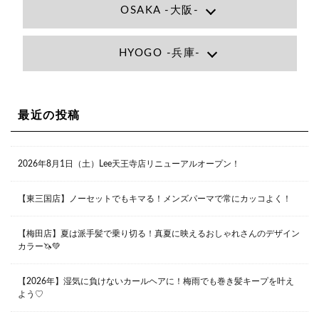
OSAKA -大阪-
Lee大阪店
HYOGO -兵庫-
大阪府大阪市北区小松原町1-27梅田エビスビル7F
06-6366-7000
Lee尼崎店
兵庫県尼崎市昭和南通3丁目26 松本ビル1F
06-4869-7075
Lee梅田店
最近の投稿
大阪市北区茶屋町13-6 TAG茶屋町7F
06-6374-3355
Lee甲子園店
2026年8月1日（土）Lee天王寺店リニューアルオープン！
兵庫県西宮市甲子園九番町1-2 フラットライフワーク1F
0798-42-3334
Lee京橋店
大阪府大阪市都島区東野田町２丁目９－２３ 晃進ビル2F
【東三国店】ノーセットでもキマる！メンズパーマで常にカッコよく！
06-6355-1007
【梅田店】夏は派手髪で乗り切る！真夏に映えるおしゃれさんのデザイン
カラー🦄💚
Lee堀江店
〒550-0014 大阪府大阪市西区北堀江1-13-10 シマノ工業
ビル1F
【2026年】湿気に負けないカールヘアに！梅雨でも巻き髪キープを叶え
06-6563-9091
よう♡