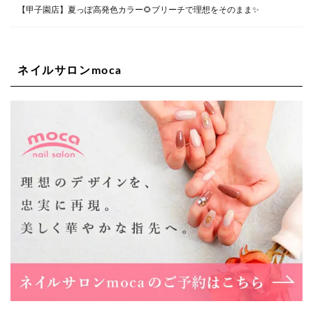
Lee四ツ橋店
【甲子園店】夏っぽ高発色カラー🌻ブリーチで理想をそのまま✨
大阪府大阪市西区新町1-5-7 四ツ橋ビルディング B1
06-6563-9092
ネイルサロンmoca
Lee天王寺店
大阪府大阪市阿倍野区阿倍野筋２－１－２０ ｃｒｏｉｓ
ｓａｎｔビルＢ１Ｆ
06-6537-9791
Lee上新庄Vita店
大阪市東淀川区瑞光1-4-1 カサデルドイ 2F
06-6195-3667
Lee東三国店
大阪市淀川区東三国4-8-11 大拓ハイツ6
06-6395-9555
Lee布施店
大阪府東大阪市足代2丁目1-5 モンテノーム布施1F