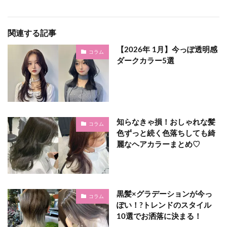
関連する記事
【2026年 1月】今っぽ透明感
コラム
ダークカラー5選
知らなきゃ損！おしゃれな髪
コラム
色ずっと続く♩色落ちしても綺
麗なヘアカラーまとめ♡
黒髪×グラデーションが今っ
コラム
ぽい！?トレンドのスタイル
10選でお洒落に決まる！