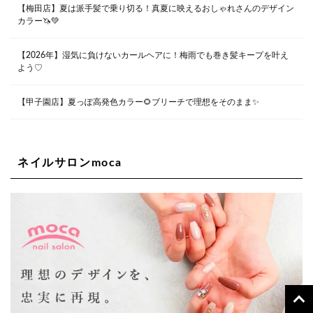
【梅田店】夏は派手髪で乗り切る！真夏に映えるおしゃれさんのデザイン
カラー🦄💚
Lee堀江店
〒550-0014 大阪府大阪市西区北堀江1-13-10 シマノ工業
ビル1F
【2026年】湿気に負けないカールヘアに！梅雨でも巻き髪キープを叶え
06-6563-9091
よう♡
Lee四ツ橋店
【甲子園店】夏っぽ高発色カラー🌻ブリーチで理想をそのまま✨
大阪府大阪市西区新町1-5-7 四ツ橋ビルディング B1
06-6563-9092
ネイルサロンmoca
Lee天王寺店
大阪市阿倍野区阿倍野筋1-6-1ヴィアあべのウォーク202a
06-6537-9791
Lee上新庄Vita店
大阪市東淀川区瑞光1-4-1 カサデルドイ 2F
06-6195-3667