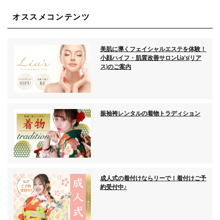
オススメコンテンツ
美肌に導くフェイシャルエステを体験！
小顔ハイフ・肌質改善サロンLia’s(リア
ス)のご案内
振袖袴レンタルの着物トラディション
成人式の着付けならリーで！着付けご予
約受付中♪