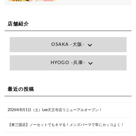
店舗紹介
OSAKA -大阪-
Lee大阪店
HYOGO -兵庫-
大阪府大阪市北区小松原町1-27梅田エビスビル7F
06-6366-7000
Lee尼崎店
兵庫県尼崎市昭和南通3丁目26 松本ビル1F
06-4869-7075
Lee梅田店
最近の投稿
大阪市北区茶屋町13-6 TAG茶屋町7F
06-6374-3355
Lee甲子園店
2026年8月1日（土）Lee天王寺店リニューアルオープン！
兵庫県西宮市甲子園九番町1-2 フラットライフワーク1F
0798-42-3334
Lee京橋店
大阪府大阪市都島区東野田町２丁目９－２３ 晃進ビル2F
【東三国店】ノーセットでもキマる！メンズパーマで常にカッコよく！
06-6355-1007