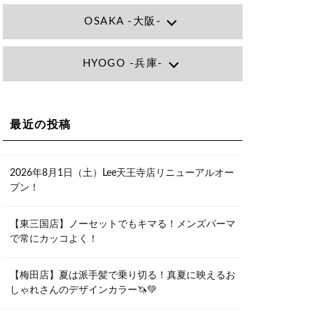
OSAKA -大阪-
Lee大阪店
HYOGO -兵庫-
大阪府大阪市北区小松原町1-27梅田エ
ビスビル7F
06-6366-7000
Lee尼崎店
兵庫県尼崎市昭和南通3丁目26 松本ビ
Lee梅田店
ル1F
大阪市北区茶屋町13-6 TAG茶屋町7F
最近の投稿
06-4869-7075
06-6374-3355
Lee甲子園店
兵庫県西宮市甲子園九番町1-2 フラット
Lee京橋店
ライフワーク1F
2026年8月1日（土）Lee天王寺店リニューアルオー
大阪府大阪市都島区東野田町２丁目９
0798-42-3334
プン！
－２３ 晃進ビル2F
06-6355-1007
Lee堀江店
【東三国店】ノーセットでもキマる！メンズパーマ
〒550-0014 大阪府大阪市西区北堀江1-
で常にカッコよく！
13-10 シマノ工業ビル1F
06-6563-9091
【梅田店】夏は派手髪で乗り切る！真夏に映えるお
Lee四ツ橋店
しゃれさんのデザインカラー🦄💚
大阪府大阪市西区新町1-5-7 四ツ橋ビル
ディング B1