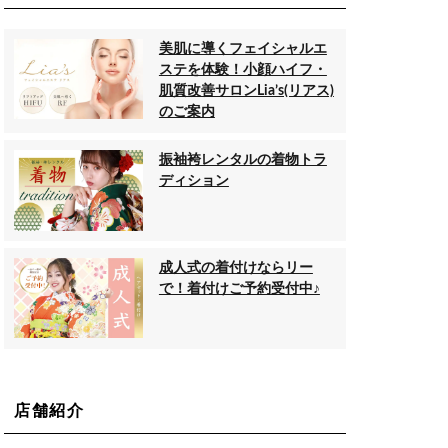
美肌に導くフェイシャルエ
ステを体験！小顔ハイフ・
肌質改善サロンLia’s(リアス)
のご案内
振袖袴レンタルの着物トラ
ディション
成人式の着付けならリー
で！着付けご予約受付中♪
店舗紹介