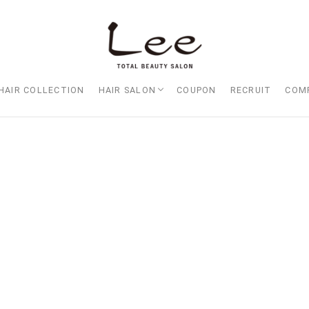
HAIR COLLECTION
HAIR SALON
COUPON
RECRUIT
COM
Lee大阪店
Lee梅田店
Lee京橋店
Lee堀江店
Lee四ツ橋店
Lee天王寺店
Lee上新庄Vita店
Lee東三国店
Lee布施店
Lee枚方店
HARBOR （ハーバー）
Lee尼崎店
Lee甲子園店