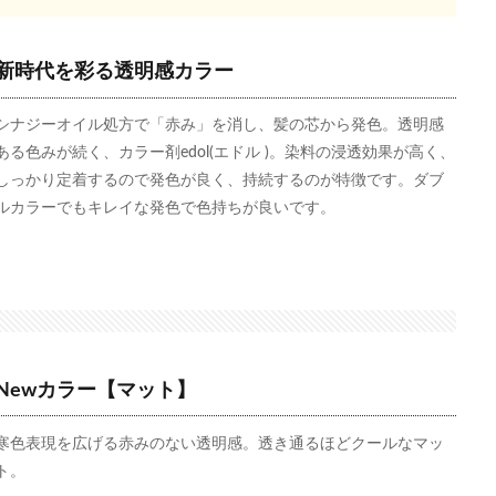
新時代を彩る透明感カラー
シナジーオイル処方で「赤み」を消し、髪の芯から発色。透明感
ある色みが続く、カラー剤edol(エドル )。染料の浸透効果が高く、
しっかり定着するので発色が良く、持続するのが特徴です。ダブ
ルカラーでもキレイな発色で色持ちが良いです。
Newカラー【マット】
寒色表現を広げる赤みのない透明感。透き通るほどクールなマッ
ト。