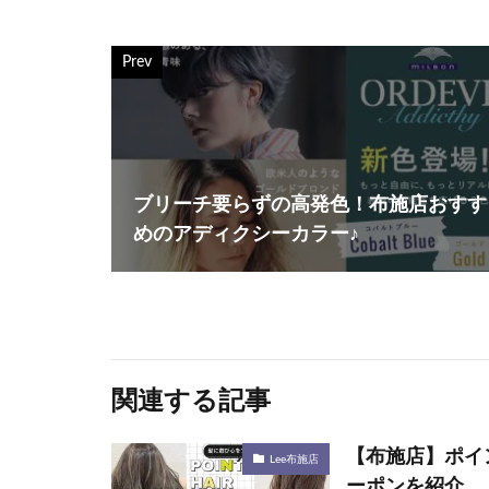
Prev
ブリーチ要らずの高発色！布施店おすす
めのアディクシーカラー♪
関連する記事
【布施店】ポイ
Lee布施店
ーポンを紹介