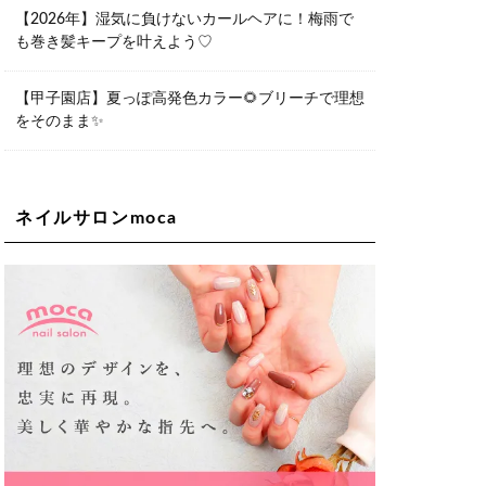
06-6563-9092
【2026年】湿気に負けないカールヘアに！梅雨で
も巻き髪キープを叶えよう♡
Lee天王寺店
大阪市阿倍野区阿倍野筋1-6-1ヴィアあ
べのウォーク202a
【甲子園店】夏っぽ高発色カラー🌻ブリーチで理想
06-6537-9791
をそのまま✨
Lee上新庄Vita店
大阪市東淀川区瑞光1-4-1 カサデルドイ
2F
06-6195-3667
ネイルサロンmoca
Lee東三国店
大阪市淀川区東三国4-8-11 大拓ハイツ6
06-6395-9555
Lee布施店
大阪府東大阪市足代2丁目1-5 モンテノ
ーム布施1F
06-6748-0778
Lee枚方店
大阪府枚方市岡東町18-15 キューブ枚
方駅前ビル2F-A
072-843-3409