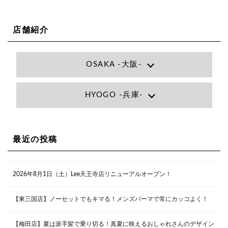
店舗紹介
OSAKA -大阪-
Lee大阪店
HYOGO -兵庫-
大阪府大阪市北区小松原町1-27梅田エビスビル7F
06-6366-7000
Lee尼崎店
兵庫県尼崎市昭和南通3丁目26 松本ビル1F
06-4869-7075
Lee梅田店
最近の投稿
大阪市北区茶屋町13-6 TAG茶屋町7F
06-6374-3355
Lee甲子園店
2026年8月1日（土）Lee天王寺店リニューアルオープン！
兵庫県西宮市甲子園九番町1-2 フラットライフワーク1F
0798-42-3334
Lee京橋店
大阪府大阪市都島区東野田町２丁目９－２３ 晃進ビル2F
【東三国店】ノーセットでもキマる！メンズパーマで常にカッコよく！
06-6355-1007
【梅田店】夏は派手髪で乗り切る！真夏に映えるおしゃれさんのデザイン