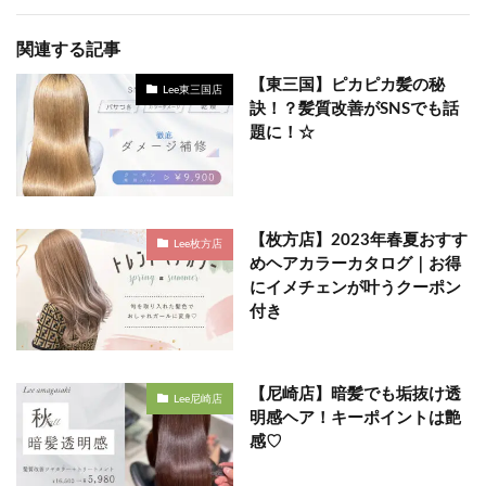
関連する記事
【東三国】ピカピカ髪の秘
Lee東三国店
訣！？髪質改善がSNSでも話
題に！☆
【枚方店】2023年春夏おすす
Lee枚方店
めヘアカラーカタログ｜お得
にイメチェンが叶うクーポン
付き
【尼崎店】暗髪でも垢抜け透
Lee尼崎店
明感ヘア！キーポイントは艶
感♡