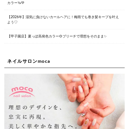
カラー🦄💚
Lee堀江店
〒550-0014 大阪府大阪市西区北堀江1-13-10 シマノ工業
ビル1F
【2026年】湿気に負けないカールヘアに！梅雨でも巻き髪キープを叶え
06-6563-9091
よう♡
Lee四ツ橋店
【甲子園店】夏っぽ高発色カラー🌻ブリーチで理想をそのまま✨
大阪府大阪市西区新町1-5-7 四ツ橋ビルディング B1
06-6563-9092
ネイルサロンmoca
Lee天王寺店
大阪府大阪市阿倍野区阿倍野筋２－１－２０ ｃｒｏｉｓ
ｓａｎｔビルＢ１Ｆ
06-6537-9791
Lee上新庄Vita店
大阪市東淀川区瑞光1-4-1 カサデルドイ 2F
06-6195-3667
Lee東三国店