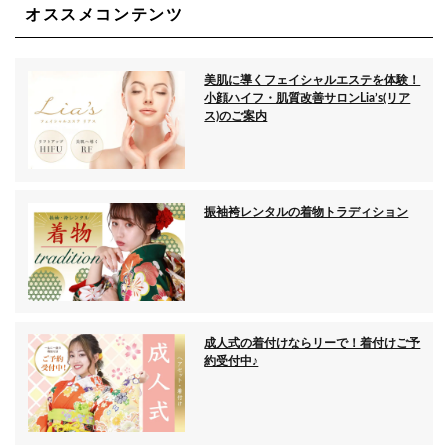
オススメコンテンツ
美肌に導くフェイシャルエステを体験！
小顔ハイフ・肌質改善サロンLia’s(リア
ス)のご案内
振袖袴レンタルの着物トラディション
成人式の着付けならリーで！着付けご予
約受付中♪