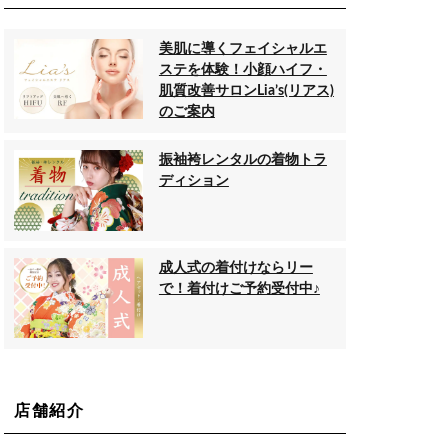
美肌に導くフェイシャルエ
ステを体験！小顔ハイフ・
肌質改善サロンLia’s(リアス)
のご案内
振袖袴レンタルの着物トラ
ディション
成人式の着付けならリー
で！着付けご予約受付中♪
店舗紹介