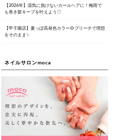
06-6563-9092
【2026年】湿気に負けないカールヘアに！梅雨で
も巻き髪キープを叶えよう♡
Lee天王寺店
大阪府大阪市阿倍野区阿倍野筋２－１
－２０ ｃｒｏｉｓｓａｎｔビルＢ１
Ｆ
【甲子園店】夏っぽ高発色カラー🌻ブリーチで理想
06-6537-9791
をそのまま✨
Lee上新庄Vita店
大阪市東淀川区瑞光1-4-1 カサデルドイ
2F
06-6195-3667
ネイルサロンmoca
Lee東三国店
大阪市淀川区東三国4-8-11 大拓ハイツ6
06-6395-9555
Lee布施店
大阪府東大阪市足代2丁目1-5 モンテノ
ーム布施1F
06-6748-0778
Lee枚方店
大阪府枚方市岡東町18-15 キューブ枚
方駅前ビル2F-A
072-843-3409