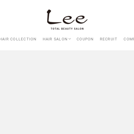
HAIR COLLECTION
HAIR SALON
COUPON
RECRUIT
COM
Lee大阪店
Lee梅田店
Lee京橋店
Lee堀江店
Lee四ツ橋店
Lee天王寺店
Lee上新庄Vita店
Lee東三国店
Lee布施店
Lee枚方店
HARBOR （ハーバー）
Lee尼崎店
Lee甲子園店