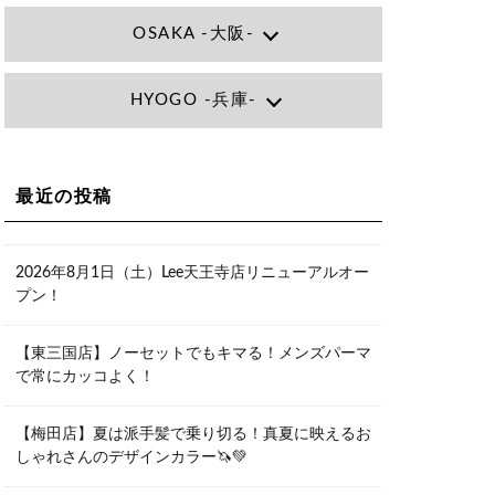
OSAKA -大阪-
Lee大阪店
HYOGO -兵庫-
大阪府大阪市北区小松原町1-27梅田エ
ビスビル7F
06-6366-7000
Lee尼崎店
兵庫県尼崎市昭和南通3丁目26 松本ビ
Lee梅田店
ル1F
大阪市北区茶屋町13-6 TAG茶屋町7F
最近の投稿
06-4869-7075
06-6374-3355
Lee甲子園店
兵庫県西宮市甲子園九番町1-2 フラット
Lee京橋店
ライフワーク1F
2026年8月1日（土）Lee天王寺店リニューアルオー
大阪府大阪市都島区東野田町２丁目９
0798-42-3334
プン！
－２３ 晃進ビル2F
06-6355-1007
Lee堀江店
【東三国店】ノーセットでもキマる！メンズパーマ
〒550-0014 大阪府大阪市西区北堀江1-
で常にカッコよく！
13-10 シマノ工業ビル1F
06-6563-9091
【梅田店】夏は派手髪で乗り切る！真夏に映えるお
Lee四ツ橋店
しゃれさんのデザインカラー🦄💚
大阪府大阪市西区新町1-5-7 四ツ橋ビル
ディング B1