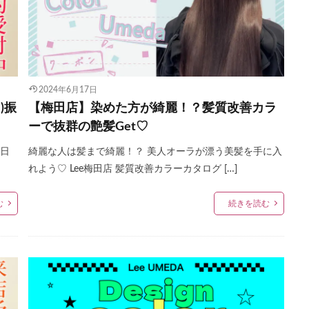
2024年6月17日
)振
【梅田店】染めた方が綺麗！？髪質改善カラ
ーで抜群の艶髪Get♡
4日
綺麗な人は髪まで綺麗！？ 美人オーラが漂う美髪を手に入
れよう♡ Lee梅田店 髪質改善カラーカタログ […]
む
続きを読む