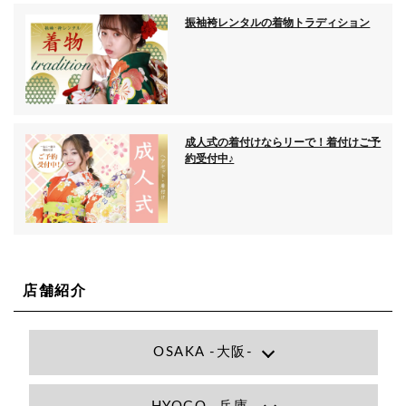
振袖袴レンタルの着物トラディション
成人式の着付けならリーで！着付けご予
約受付中♪
店舗紹介
OSAKA -大阪-
Lee大阪店
大阪府大阪市北区小松原町1-27梅田エビスビル7F