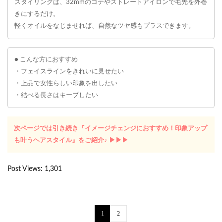
スタイリングは、32mmのコテやストレートアイロンで毛先を外巻
きにするだけ。
軽くオイルをなじませれば、自然なツヤ感もプラスできます。
● こんな方におすすめ
・フェイスラインをきれいに見せたい
・上品で女性らしい印象を出したい
・結べる長さはキープしたい
次ページでは引き続き『イメージチェンジにおすすめ！印象アップ
も叶うヘアスタイル』をご紹介♪ ▶︎▶︎▶︎
Post Views:
1,301
1
2