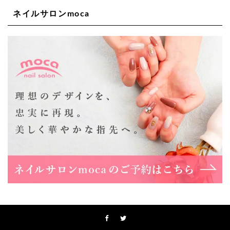
ネイルサロンmoca
Lee天王寺店
大阪市阿倍野区阿倍野筋1-6-1ヴィアあべのウォーク202a
06-6537-9791
Lee上新庄Vita店
大阪市東淀川区瑞光1-4-1 カサデルドイ 2F
06-6195-3667
Lee東三国店
大阪市淀川区東三国4-8-11 大拓ハイツ6
06-6395-9555
Lee布施店
大阪府東大阪市足代2丁目1-5 モンテノーム布施1F
06-6748-0778
Lee枚方店