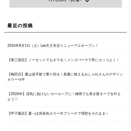
HYOGO -兵庫-
06-6366-7000
Lee尼崎店
兵庫県尼崎市昭和南通3丁目26 松本ビル1F
06-4869-7075
Lee梅田店
最近の投稿
大阪市北区茶屋町13-6 TAG茶屋町7F
06-6374-3355
Lee甲子園店
2026年8月1日（土）Lee天王寺店リニューアルオープン！
兵庫県西宮市甲子園九番町1-2 フラットライフワーク1F
0798-42-3334
Lee京橋店
大阪府大阪市都島区東野田町２丁目９－２３ 晃進ビル2F
【東三国店】ノーセットでもキマる！メンズパーマで常にカッコよく！
06-6355-1007
【梅田店】夏は派手髪で乗り切る！真夏に映えるおしゃれさんのデザイン
カラー🦄💚
Lee堀江店
〒550-0014 大阪府大阪市西区北堀江1-13-10 シマノ工業
ビル1F
【2026年】湿気に負けないカールヘアに！梅雨でも巻き髪キープを叶え
06-6563-9091
よう♡
Lee四ツ橋店
【甲子園店】夏っぽ高発色カラー🌻ブリーチで理想をそのまま✨
大阪府大阪市西区新町1-5-7 四ツ橋ビルディング B1
06-6563-9092