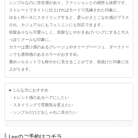
シンプルなのに存在感があり、ファッションとの相性も抜群です。
ストレートでタイトに仕上げればモードで洗練された印象に。
ゆるく外ハネにスタイリングすると、柔らかさとこなれ感がプラス
され、カジュアルにもフェミニンにも対応できます。
前髪ありなら可愛らしく、前髪なしやかきあげバングにすると大人
っぽくクールな印象に。
カラーは透け感のあるグレージュやオリーブベージュ、ダークトー
ンでも透明感のあるカラーがおすすめ。
重めシルエットでも軽やかに見せることができ、垢抜けた印象に仕
上がります。
● こんな方におすすめ
・トレンド感のあるヘアにしたい
・スタイリングで雰囲気を変えたい
・シンプルだけどおしゃれに見せたい
Leeのご予約はコチラ