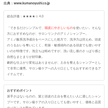
出典：www.kumanoyushi.co.jp
総合評価：★★★★☆ 4.0
「できるだけシンプルで、
頭皮にやさしいもの
を使いたい」そんな
方におすすめなのが、サロンリンクのアミノシャンプー。
アミノ酸系洗浄成分をベースにした処方で、洗浄力は控えめ。頭皮
のうるおいを奪いにくく、乾燥・敏感傾向のある頭皮でも使いやす
いのが特徴です。泡立ちは軽めですが、洗い流し後のさっぱり感と
自然なまとまりが好印象。
劇的な仕上がり変化はありませんが、土台を整えるシャンプーとし
て非常に優秀。サロン級ケアへの入り口としてもおすすめできるア
イテムです。
おすすめポイント
派手さはないものの、髪と頭皮の土台を整えたい人に適したシャン
プーです。サロン級ケアの入り口としても使いやすく、価格と品質