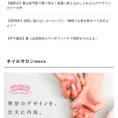
【梅田店】夏は派手髪で乗り切る！真夏に映えるおしゃれさんのデザイン
カラー🦄💚
Lee堀江店
〒550-0014 大阪府大阪市西区北堀江1-13-10 シマノ工業
ビル1F
【2026年】湿気に負けないカールヘアに！梅雨でも巻き髪キープを叶え
06-6563-9091
よう♡
Lee四ツ橋店
【甲子園店】夏っぽ高発色カラー🌻ブリーチで理想をそのまま✨
大阪府大阪市西区新町1-5-7 四ツ橋ビルディング B1
06-6563-9092
ネイルサロンmoca
Lee天王寺店
大阪府大阪市阿倍野区阿倍野筋２－１－２０ ｃｒｏｉｓ
ｓａｎｔビルＢ１Ｆ
06-6537-9791
Lee上新庄Vita店
大阪市東淀川区瑞光1-4-1 カサデルドイ 2F
06-6195-3667