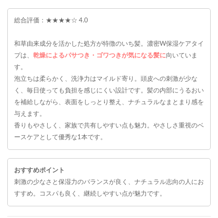
総合評価：★★★★☆ 4.0
和草由来成分を活かした処方が特徴のいち髪。濃密W保湿ケアタイ
プは、
乾燥によるパサつき・ゴワつきが気になる髪に
向いていま
す。
泡立ちは柔らかく、洗浄力はマイルド寄り。頭皮への刺激が少な
く、毎日使っても負担を感じにくい設計です。髪の内部にうるおい
を補給しながら、表面をしっとり整え、ナチュラルなまとまり感を
与えます。
香りもやさしく、家族で共有しやすい点も魅力。やさしさ重視のベ
ースケアとして優秀な1本です。
おすすめポイント
刺激の少なさと保湿力のバランスが良く、ナチュラル志向の人にお
すすめ。コスパも良く、継続しやすい点が魅力です。