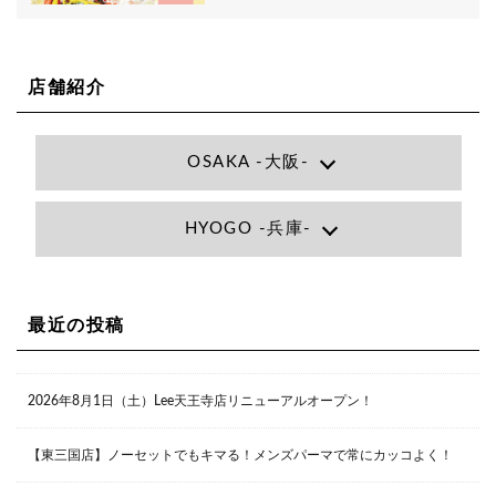
店舗紹介
OSAKA -大阪-
Lee大阪店
HYOGO -兵庫-
大阪府大阪市北区小松原町1-27梅田エビスビル7F
06-6366-7000
Lee尼崎店
兵庫県尼崎市昭和南通3丁目26 松本ビル1F
06-4869-7075
Lee梅田店
最近の投稿
大阪市北区茶屋町13-6 TAG茶屋町7F
06-6374-3355
Lee甲子園店
2026年8月1日（土）Lee天王寺店リニューアルオープン！
兵庫県西宮市甲子園九番町1-2 フラットライフワーク1F
0798-42-3334
Lee京橋店
大阪府大阪市都島区東野田町２丁目９－２３ 晃進ビル2F
【東三国店】ノーセットでもキマる！メンズパーマで常にカッコよく！
06-6355-1007