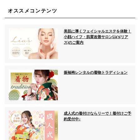
オススメコンテンツ
美肌に導くフェイシャルエステを体験！
小顔ハイフ・肌質改善サロンLia’s(リア
ス)のご案内
振袖袴レンタルの着物トラディション
成人式の着付けならリーで！着付けご予
約受付中♪