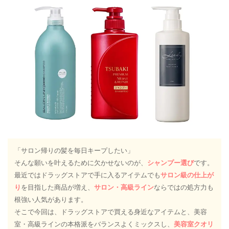
「サロン帰りの髪を毎日キープしたい」
そんな願いを叶えるために欠かせないのが、
シャンプー選び
です。
最近ではドラッグストアで手に入るアイテムでも
サロン級の仕上が
り
を目指した商品が増え、
サロン・高級ライン
ならではの処方力も
根強い人気があります。
そこで今回は、ドラッグストアで買える身近なアイテムと、美容
室・高級ラインの本格派をバランスよくミックスし、
美容室クオリ