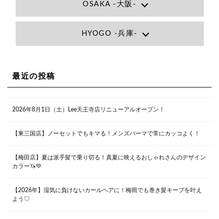
OSAKA -大阪-
Lee大阪店
HYOGO -兵庫-
大阪府大阪市北区小松原町1-27梅田エビスビル7F
06-6366-7000
Lee尼崎店
兵庫県尼崎市昭和南通3丁目26 松本ビル1F
06-4869-7075
Lee梅田店
最近の投稿
大阪市北区茶屋町13-6 TAG茶屋町7F
06-6374-3355
Lee甲子園店
2026年8月1日（土）Lee天王寺店リニューアルオープン！
兵庫県西宮市甲子園九番町1-2 フラットライフワーク1F
0798-42-3334
Lee京橋店
大阪府大阪市都島区東野田町２丁目９－２３ 晃進ビル2F
【東三国店】ノーセットでもキマる！メンズパーマで常にカッコよく！
06-6355-1007
【梅田店】夏は派手髪で乗り切る！真夏に映えるおしゃれさんのデザイン
カラー🦄💚
Lee堀江店
〒550-0014 大阪府大阪市西区北堀江1-13-10 シマノ工業
ビル1F
【2026年】湿気に負けないカールヘアに！梅雨でも巻き髪キープを叶え
06-6563-9091
よう♡