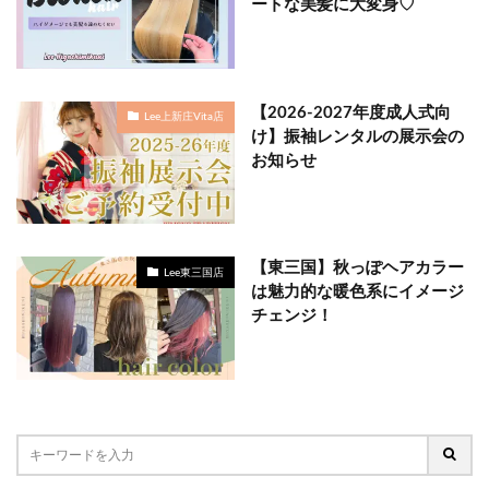
ートな美髪に大変身♡
【2026-2027年度成人式向
Lee上新庄Vita店
け】振袖レンタルの展示会の
お知らせ
【東三国】秋っぽヘアカラー
Lee東三国店
は魅力的な暖色系にイメージ
チェンジ！