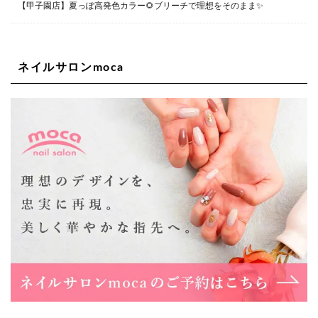
Lee四ツ橋店
【甲子園店】夏っぽ高発色カラー🌻ブリーチで理想をそのまま✨
大阪府大阪市西区新町1-5-7 四ツ橋ビルディング B1
06-6563-9092
ネイルサロンmoca
Lee天王寺店
大阪市阿倍野区阿倍野筋1-6-1ヴィアあべのウォーク202a
06-6537-9791
Lee上新庄Vita店
大阪市東淀川区瑞光1-4-1 カサデルドイ 2F
06-6195-3667
Lee東三国店
大阪市淀川区東三国4-8-11 大拓ハイツ6
06-6395-9555
Lee布施店
大阪府東大阪市足代2丁目1-5 モンテノーム布施1F