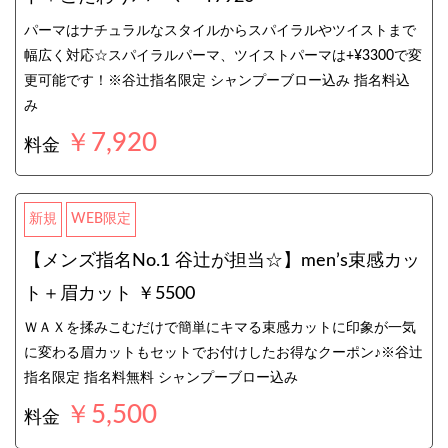
パーマはナチュラルなスタイルからスパイラルやツイストまで
幅広く対応☆スパイラルパーマ、ツイストパーマは+¥3300で変
更可能です！※谷辻指名限定 シャンプーブロー込み 指名料込
み
￥7,920
料金
新規
WEB限定
【メンズ指名No.1 谷辻が担当☆】men’s束感カッ
ト＋眉カット ￥5500
ＷＡＸを揉みこむだけで簡単にキマる束感カットに印象が一気
に変わる眉カットもセットでお付けしたお得なクーポン♪※谷辻
指名限定 指名料無料 シャンプーブロー込み
￥5,500
料金