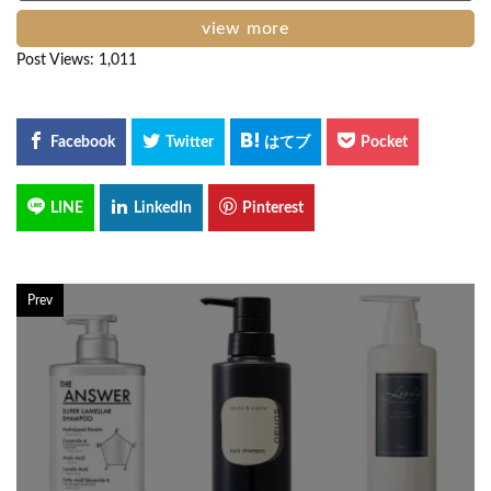
view more
Post Views:
1,011
Prev