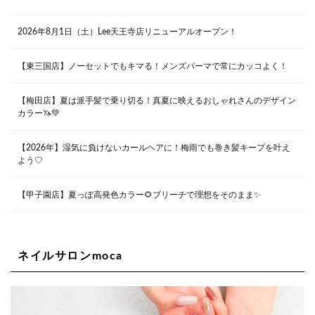
06-6374-3355
Lee甲子園店
2026年8月1日（土）Lee天王寺店リニューアルオープン！
兵庫県西宮市甲子園九番町1-2 フラットライフワーク1F
0798-42-3334
Lee京橋店
大阪府大阪市都島区東野田町２丁目９－２３ 晃進ビル2F
【東三国店】ノーセットでもキマる！メンズパーマで常にカッコよく！
06-6355-1007
【梅田店】夏は派手髪で乗り切る！真夏に映えるおしゃれさんのデザイン
カラー🦄💚
Lee堀江店
〒550-0014 大阪府大阪市西区北堀江1-13-10 シマノ工業
ビル1F
【2026年】湿気に負けないカールヘアに！梅雨でも巻き髪キープを叶え
06-6563-9091
よう♡
Lee四ツ橋店
【甲子園店】夏っぽ高発色カラー🌻ブリーチで理想をそのまま✨
大阪府大阪市西区新町1-5-7 四ツ橋ビルディング B1
06-6563-9092
ネイルサロンmoca
Lee天王寺店
大阪府大阪市阿倍野区阿倍野筋２－１－２０ ｃｒｏｉｓ
ｓａｎｔビルＢ１Ｆ
06-6537-9791