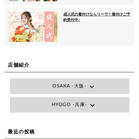
成人式の着付けならリーで！着付けご予
約受付中♪
店舗紹介
OSAKA -大阪-
Lee大阪店
HYOGO -兵庫-
大阪府大阪市北区小松原町1-27梅田エビスビル7F
06-6366-7000
Lee尼崎店
兵庫県尼崎市昭和南通3丁目26 松本ビル1F
06-4869-7075
Lee梅田店
最近の投稿
大阪市北区茶屋町13-6 TAG茶屋町7F