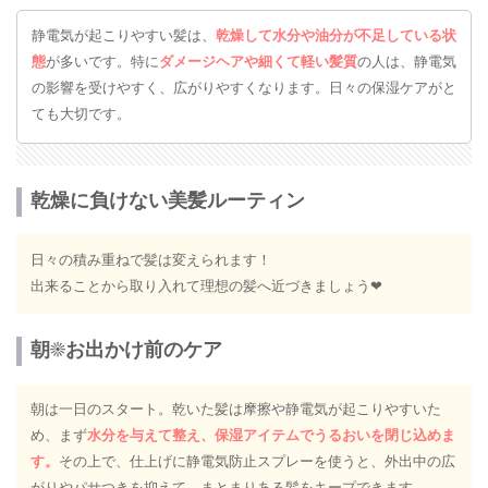
静電気が起こりやすい髪は、
乾燥して水分や油分が不足している状
態
が多いです。特に
ダメージヘアや細くて軽い髪質
の人は、静電気
の影響を受けやすく、広がりやすくなります。日々の保湿ケアがと
ても大切です。
乾燥に負けない美髪ルーティン
日々の積み重ねで髪は変えられます！
出来ることから取り入れて理想の髪へ近づきましょう❤︎
朝☀︎お出かけ前のケア
朝は一日のスタート。乾いた髪は摩擦や静電気が起こりやすいた
め、まず
水分を与えて整え、保湿アイテムでうるおいを閉じ込めま
す。
その上で、仕上げに静電気防止スプレーを使うと、外出中の広