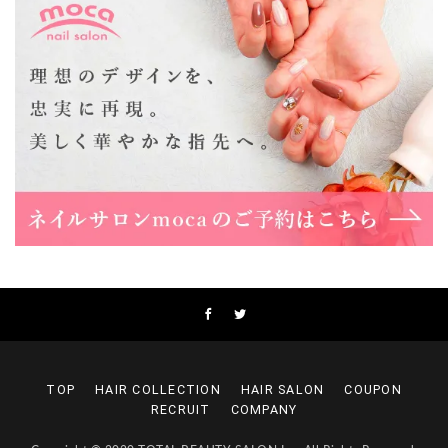
Lee上新庄Vita店
大阪市東淀川区瑞光1-4-1 カサデルドイ 2F
06-6195-3667
Lee東三国店
大阪市淀川区東三国4-8-11 大拓ハイツ6
06-6395-9555
Lee布施店
大阪府東大阪市足代2丁目1-5 モンテノーム布施1F
06-6748-0778
Lee枚方店
大阪府枚方市岡東町18-15 キューブ枚方駅前ビル2F-A
072-843-3409
TOP
HAIR COLLECTION
HAIR SALON
COUPON
RECRUIT
COMPANY