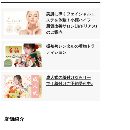
美肌に導くフェイシャルエ
ステを体験！小顔ハイフ・
肌質改善サロンLia’s(リアス)
のご案内
振袖袴レンタルの着物トラ
ディション
成人式の着付けならリー
で！着付けご予約受付中♪
店舗紹介