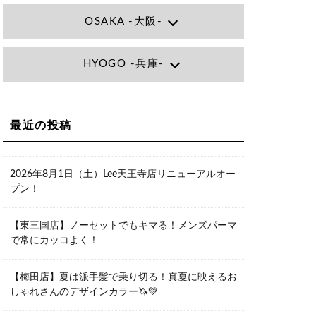
OSAKA -大阪-
Lee大阪店
HYOGO -兵庫-
大阪府大阪市北区小松原町1-27梅田エ
ビスビル7F
06-6366-7000
Lee尼崎店
兵庫県尼崎市昭和南通3丁目26 松本ビ
Lee梅田店
ル1F
大阪市北区茶屋町13-6 TAG茶屋町7F
最近の投稿
06-4869-7075
06-6374-3355
Lee甲子園店
兵庫県西宮市甲子園九番町1-2 フラット
Lee京橋店
ライフワーク1F
2026年8月1日（土）Lee天王寺店リニューアルオー
大阪府大阪市都島区東野田町２丁目９
0798-42-3334
プン！
－２３ 晃進ビル2F
06-6355-1007
Lee堀江店
【東三国店】ノーセットでもキマる！メンズパーマ
〒550-0014 大阪府大阪市西区北堀江1-
で常にカッコよく！
13-10 シマノ工業ビル1F
06-6563-9091
【梅田店】夏は派手髪で乗り切る！真夏に映えるお
Lee四ツ橋店
しゃれさんのデザインカラー🦄💚
大阪府大阪市西区新町1-5-7 四ツ橋ビル
ディング B1