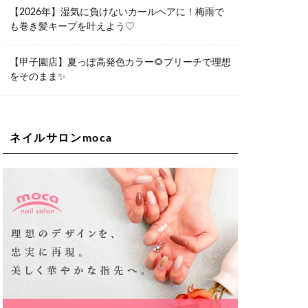
06-6563-9092
【2026年】湿気に負けないカールヘアに！梅雨で
も巻き髪キープを叶えよう♡
Lee天王寺店
大阪市阿倍野区阿倍野筋1-6-1ヴィアあ
べのウォーク202a
【甲子園店】夏っぽ高発色カラー🌻ブリーチで理想
06-6537-9791
をそのまま✨
Lee上新庄Vita店
大阪市東淀川区瑞光1-4-1 カサデルドイ
2F
06-6195-3667
ネイルサロンmoca
Lee東三国店
大阪市淀川区東三国4-8-11 大拓ハイツ6
06-6395-9555
Lee布施店
大阪府東大阪市足代2丁目1-5 モンテノ
ーム布施1F
06-6748-0778
Lee枚方店
大阪府枚方市岡東町18-15 キューブ枚
方駅前ビル2F-A
072-843-3409