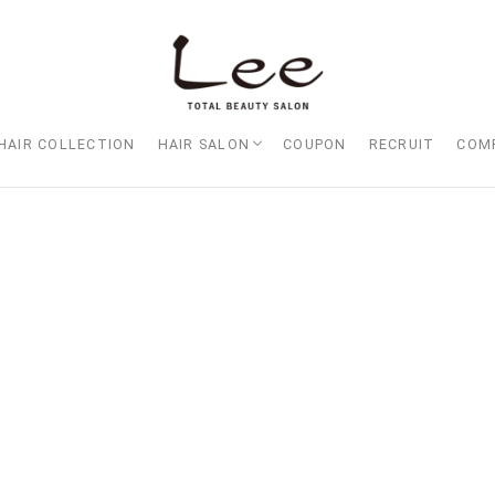
HAIR COLLECTION
HAIR SALON
COUPON
RECRUIT
COM
Lee大阪店
Lee梅田店
Lee京橋店
Lee堀江店
Lee四ツ橋店
Lee天王寺店
Lee上新庄Vita店
Lee東三国店
Lee布施店
Lee枚方店
HARBOR （ハーバー）
Lee尼崎店
Lee甲子園店