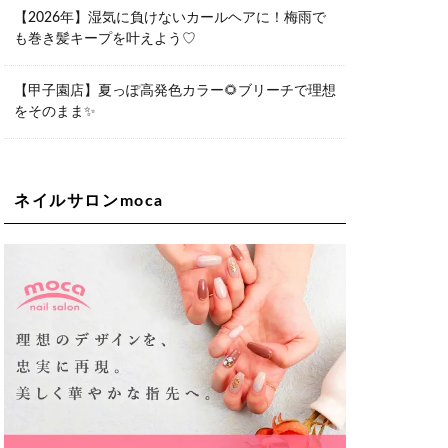
06-6563-9092
【2026年】湿気に負けないカールヘアに！梅雨で
も巻き髪キープを叶えよう♡
Lee天王寺店
大阪市阿倍野区阿倍野筋1-6-1ヴィアあ
べのウォーク202a
【甲子園店】夏っぽ高発色カラー🌻ブリーチで理想
06-6537-9791
をそのまま✨
Lee上新庄Vita店
大阪市東淀川区瑞光1-4-1 カサデルドイ
2F
06-6195-3667
ネイルサロンmoca
Lee東三国店
大阪市淀川区東三国4-8-11 大拓ハイツ6
06-6395-9555
Lee布施店
大阪府東大阪市足代2丁目1-5 モンテノ
ーム布施1F
06-6748-0778
Lee枚方店
大阪府枚方市岡東町18-15 キューブ枚
方駅前ビル2F-A
072-843-3409