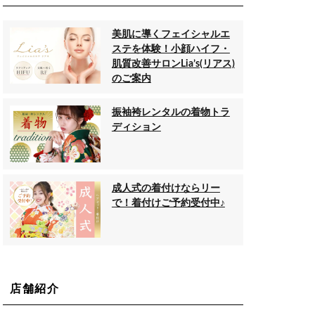
美肌に導くフェイシャルエ
ステを体験！小顔ハイフ・
肌質改善サロンLia’s(リアス)
のご案内
振袖袴レンタルの着物トラ
ディション
成人式の着付けならリー
で！着付けご予約受付中♪
店舗紹介