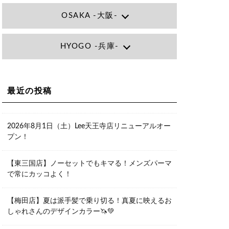
OSAKA -大阪-
Lee大阪店
HYOGO -兵庫-
大阪府大阪市北区小松原町1-27梅田エ
ビスビル7F
06-6366-7000
Lee尼崎店
兵庫県尼崎市昭和南通3丁目26 松本ビ
Lee梅田店
ル1F
大阪市北区茶屋町13-6 TAG茶屋町7F
最近の投稿
06-4869-7075
06-6374-3355
Lee甲子園店
兵庫県西宮市甲子園九番町1-2 フラット
Lee京橋店
ライフワーク1F
2026年8月1日（土）Lee天王寺店リニューアルオー
大阪府大阪市都島区東野田町２丁目９
0798-42-3334
プン！
－２３ 晃進ビル2F
06-6355-1007
Lee堀江店
【東三国店】ノーセットでもキマる！メンズパーマ
〒550-0014 大阪府大阪市西区北堀江1-
で常にカッコよく！
13-10 シマノ工業ビル1F
06-6563-9091
【梅田店】夏は派手髪で乗り切る！真夏に映えるお
Lee四ツ橋店
しゃれさんのデザインカラー🦄💚
大阪府大阪市西区新町1-5-7 四ツ橋ビル
ディング B1