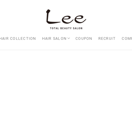
HAIR COLLECTION
HAIR SALON
COUPON
RECRUIT
COM
Lee大阪店
Lee梅田店
Lee京橋店
Lee堀江店
Lee四ツ橋店
Lee天王寺店
Lee上新庄Vita店
Lee東三国店
Lee布施店
Lee枚方店
HARBOR （ハーバー）
Lee尼崎店
Lee甲子園店