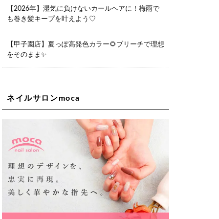
06-6563-9092
【2026年】湿気に負けないカールヘアに！梅雨で
も巻き髪キープを叶えよう♡
Lee天王寺店
大阪府大阪市阿倍野区阿倍野筋２－１
－２０ ｃｒｏｉｓｓａｎｔビルＢ１
Ｆ
【甲子園店】夏っぽ高発色カラー🌻ブリーチで理想
06-6537-9791
をそのまま✨
Lee上新庄Vita店
大阪市東淀川区瑞光1-4-1 カサデルドイ
2F
06-6195-3667
ネイルサロンmoca
Lee東三国店
大阪市淀川区東三国4-8-11 大拓ハイツ6
06-6395-9555
Lee布施店
大阪府東大阪市足代2丁目1-5 モンテノ
ーム布施1F
06-6748-0778
Lee枚方店
大阪府枚方市岡東町18-15 キューブ枚
方駅前ビル2F-A
072-843-3409