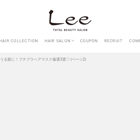
HAIR COLLECTION
HAIR SALON
COUPON
RECRUIT
COM
Lee大阪店
Lee梅田店
Lee京橋店
Lee堀江店
Lee四ツ橋店
Lee天王寺店
Lee上新庄Vita店
Lee東三国店
Lee布施店
Lee枚方店
HARBOR （ハーバー）
Lee尼崎店
Lee甲子園店
うる髪に！プチプラヘアマスク厳選3選♡ (ページ2)