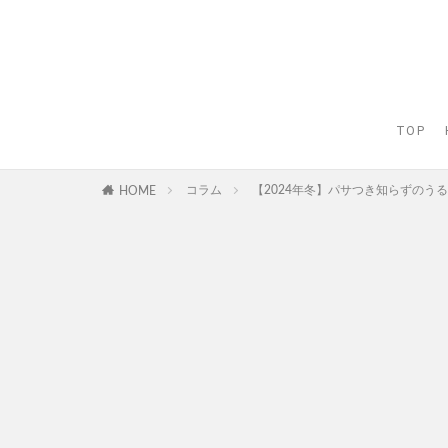
TOP
コラム
【2024年冬】パサつき知らずのうる
HOME