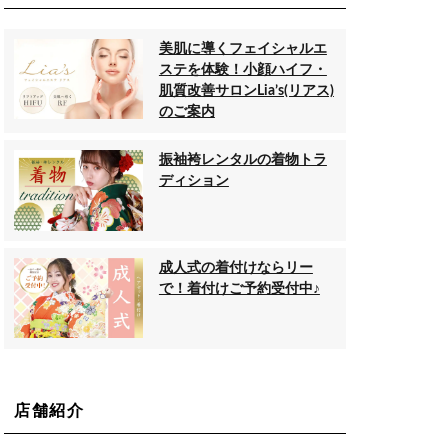
美肌に導くフェイシャルエ
ステを体験！小顔ハイフ・
肌質改善サロンLia’s(リアス)
のご案内
振袖袴レンタルの着物トラ
ディション
成人式の着付けならリー
で！着付けご予約受付中♪
店舗紹介