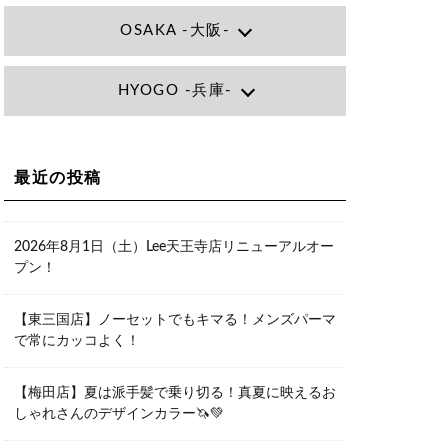
OSAKA -大阪-
Lee大阪店
HYOGO -兵庫-
大阪府大阪市北区小松原町1-27梅田エ
ビスビル7F
06-6366-7000
Lee尼崎店
兵庫県尼崎市昭和南通3丁目26 松本ビ
Lee梅田店
ル1F
大阪市北区茶屋町13-6 TAG茶屋町7F
最近の投稿
06-4869-7075
06-6374-3355
Lee甲子園店
兵庫県西宮市甲子園九番町1-2 フラット
Lee京橋店
ライフワーク1F
2026年8月1日（土）Lee天王寺店リニューアルオー
大阪府大阪市都島区東野田町２丁目９
0798-42-3334
プン！
－２３ 晃進ビル2F
06-6355-1007
Lee堀江店
【東三国店】ノーセットでもキマる！メンズパーマ
〒550-0014 大阪府大阪市西区北堀江1-
で常にカッコよく！
13-10 シマノ工業ビル1F
06-6563-9091
【梅田店】夏は派手髪で乗り切る！真夏に映えるお
Lee四ツ橋店
しゃれさんのデザインカラー🦄💚
大阪府大阪市西区新町1-5-7 四ツ橋ビル
ディング B1