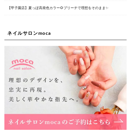
Lee四ツ橋店
【甲子園店】夏っぽ高発色カラー🌻ブリーチで理想をそのまま✨
大阪府大阪市西区新町1-5-7 四ツ橋ビルディング B1
06-6563-9092
ネイルサロンmoca
Lee天王寺店
大阪府大阪市阿倍野区阿倍野筋２－１－２０ ｃｒｏｉｓ
ｓａｎｔビルＢ１Ｆ
06-6537-9791
Lee上新庄Vita店
大阪市東淀川区瑞光1-4-1 カサデルドイ 2F
06-6195-3667
Lee東三国店
大阪市淀川区東三国4-8-11 大拓ハイツ6
06-6395-9555
Lee布施店