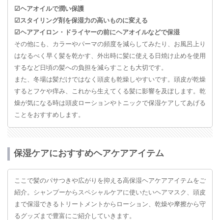
☑︎ヘアオイルで潤い保護
☑︎スタイリング剤を保湿力の高いものに変える
☑︎ヘアアイロン・ドライヤーの前にヘアオイルなどで保湿
その他にも、カラーやパーマの頻度を減らしてみたり、お風呂上り
はなるべく早く髪を乾かす、外出時に髪に使える日焼け止めを使用
するなど日頃の髪への負担を減らすことも大切です。
また、冬場は髪だけではなく頭皮も乾燥しやすいです。頭皮が乾燥
するとフケや痒み、これから生えてくる髪に影響を及ぼします。乾
燥が気になる時は頭皮ローションやトニックで保湿ケアしてあげる
ことをおすすめします。
保湿ケアにおすすめヘアケアアイテム
ここで髪のパサつきや広がりを抑える高保湿ヘアケアアイテムをご
紹介。シャンプーからスペシャルケアに使いたいヘアマスク、頭皮
まで保湿できるトリートメントからローション、乾燥や摩擦から守
るグッズまで豊富にご紹介していきます。