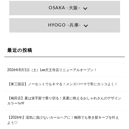
OSAKA -大阪-
Lee大阪店
HYOGO -兵庫-
大阪府大阪市北区小松原町1-27梅田エビスビル7F
06-6366-7000
Lee尼崎店
兵庫県尼崎市昭和南通3丁目26 松本ビル1F
06-4869-7075
Lee梅田店
最近の投稿
大阪市北区茶屋町13-6 TAG茶屋町7F
06-6374-3355
Lee甲子園店
2026年8月1日（土）Lee天王寺店リニューアルオープン！
兵庫県西宮市甲子園九番町1-2 フラットライフワーク1F
0798-42-3334
Lee京橋店
大阪府大阪市都島区東野田町２丁目９－２３ 晃進ビル2F
【東三国店】ノーセットでもキマる！メンズパーマで常にカッコよく！
06-6355-1007
【梅田店】夏は派手髪で乗り切る！真夏に映えるおしゃれさんのデザイン
カラー🦄💚
Lee堀江店
〒550-0014 大阪府大阪市西区北堀江1-13-10 シマノ工業
ビル1F
【2026年】湿気に負けないカールヘアに！梅雨でも巻き髪キープを叶え
06-6563-9091
よう♡