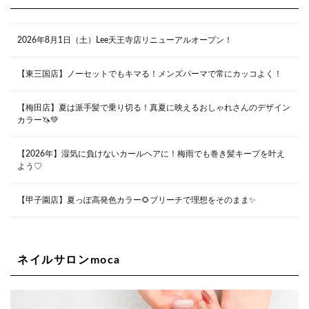
大阪市北区茶屋町13-6 TAG茶屋町7F
06-6374-3355
Lee甲子園店
2026年8月1日（土）Lee天王寺店リニューアルオープン！
兵庫県西宮市甲子園九番町1-2 フラットライフワーク1F
0798-42-3334
Lee京橋店
大阪府大阪市都島区東野田町２丁目９－２３ 晃進ビル2F
【東三国店】ノーセットでもキマる！メンズパーマで常にカッコよく！
06-6355-1007
【梅田店】夏は派手髪で乗り切る！真夏に映えるおしゃれさんのデザイン
カラー🦄💚
Lee堀江店
〒550-0014 大阪府大阪市西区北堀江1-13-10 シマノ工業
ビル1F
【2026年】湿気に負けないカールヘアに！梅雨でも巻き髪キープを叶え
06-6563-9091
よう♡
Lee四ツ橋店
【甲子園店】夏っぽ高発色カラー🌻ブリーチで理想をそのまま✨
大阪府大阪市西区新町1-5-7 四ツ橋ビルディング B1
06-6563-9092
ネイルサロンmoca
Lee天王寺店
大阪市阿倍野区阿倍野筋1-6-1ヴィアあべのウォーク202a
06-6537-9791