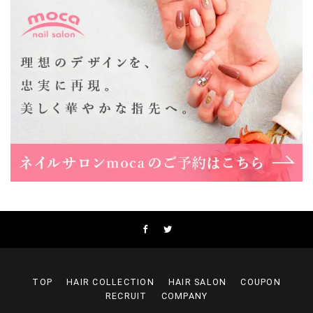
Lee上新庄Vita店
大阪市東淀川区瑞光1-4-1 カサデルドイ 2F
06-6195-3667
Lee東三国店
大阪市淀川区東三国4-8-11 大拓ハイツ6
06-6395-9555
Lee布施店
大阪府東大阪市足代2丁目1-5 モンテノーム布施1F
06-6748-0778
Lee枚方店
大阪府枚方市岡東町18-15 キューブ枚方駅前ビル2F-A
072-843-3409
TOP
HAIR COLLECTION
HAIR SALON
COUPON
RECRUIT
COMPANY