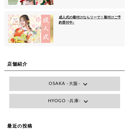
成人式の着付けならリーで！着付けご予
約受付中♪
店舗紹介
OSAKA -大阪-
Lee大阪店
HYOGO -兵庫-
大阪府大阪市北区小松原町1-27梅田エビスビル7F
06-6366-7000
Lee尼崎店
兵庫県尼崎市昭和南通3丁目26 松本ビル1F
06-4869-7075
Lee梅田店
最近の投稿