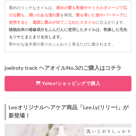
重めのリッチなオイルは、
硬めの髪も乾燥やケミカルダメージで広
がる髪も、潤いのある濡れ髪
を再現。
髪を巻いた後やパーマヘアに
使用すると、適度に重みが出てこなれたスタイル
に仕上がります。
植物由来の補修成分をふんだんに使用したオイルは、乾燥した毛先
もツヤとまとまりを出します。
華やかな金木犀の香りがふんわりと香るたびに癒されます。
joelroty track ヘアオイルNo.3のご購入はコチラ
Yahoo!ショッピングで購入
Leeオリジナルヘアケア商品「Lee.l.y(リリー)」が
新登場！