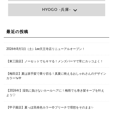
Lee大阪店
HYOGO -兵庫-
大阪府大阪市北区小松原町1-27梅田エビスビル7F
06-6366-7000
Lee尼崎店
兵庫県尼崎市昭和南通3丁目26 松本ビル1F
06-4869-7075
Lee梅田店
最近の投稿
大阪市北区茶屋町13-6 TAG茶屋町7F
06-6374-3355
Lee甲子園店
2026年8月1日（土）Lee天王寺店リニューアルオープン！
兵庫県西宮市甲子園九番町1-2 フラットライフワーク1F
0798-42-3334
Lee京橋店
大阪府大阪市都島区東野田町２丁目９－２３ 晃進ビル2F
【東三国店】ノーセットでもキマる！メンズパーマで常にカッコよく！
06-6355-1007
【梅田店】夏は派手髪で乗り切る！真夏に映えるおしゃれさんのデザイン
カラー🦄💚
Lee堀江店
〒550-0014 大阪府大阪市西区北堀江1-13-10 シマノ工業
ビル1F
【2026年】湿気に負けないカールヘアに！梅雨でも巻き髪キープを叶え
06-6563-9091
よう♡
Lee四ツ橋店
【甲子園店】夏っぽ高発色カラー🌻ブリーチで理想をそのまま✨
大阪府大阪市西区新町1-5-7 四ツ橋ビルディング B1