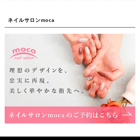
06-6563-9092
ネイルサロンmoca
Lee天王寺店
大阪府大阪市阿倍野区阿倍野筋２－１－２０ ｃｒｏｉｓ
ｓａｎｔビルＢ１Ｆ
06-6537-9791
Lee上新庄Vita店
大阪市東淀川区瑞光1-4-1 カサデルドイ 2F
06-6195-3667
Lee東三国店
大阪市淀川区東三国4-8-11 大拓ハイツ6
06-6395-9555
Lee布施店
大阪府東大阪市足代2丁目1-5 モンテノーム布施1F
06-6748-0778