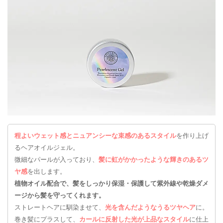
程よいウェット感とニュアンシーな束感のあるスタイル
を作り上げ
るヘアオイルジェル。
微細なパールが入っており、
髪に虹がかかったような輝きのあるツ
ヤ感
を出します。
植物オイル配合で、髪をしっかり保湿・保護して紫外線や乾燥ダメ
ージから髪を守ってくれます。
ストレートヘアに馴染ませて、
光を含んだようなうるツヤヘア
に。
巻き髪にプラスして、
カールに反射した光が上品なスタイル
に仕上