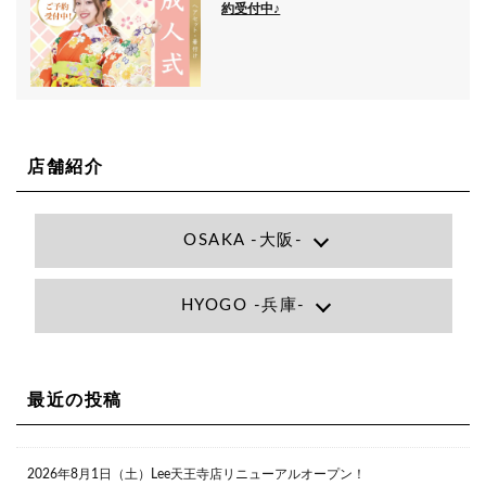
約受付中♪
店舗紹介
OSAKA -大阪-
Lee大阪店
HYOGO -兵庫-
大阪府大阪市北区小松原町1-27梅田エビスビル7F
06-6366-7000
Lee尼崎店
兵庫県尼崎市昭和南通3丁目26 松本ビル1F
06-4869-7075
Lee梅田店
最近の投稿
大阪市北区茶屋町13-6 TAG茶屋町7F
06-6374-3355
Lee甲子園店
2026年8月1日（土）Lee天王寺店リニューアルオープン！
兵庫県西宮市甲子園九番町1-2 フラットライフワーク1F