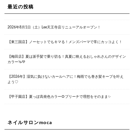
06-4869-7075
Lee梅田店
最近の投稿
大阪市北区茶屋町13-6 TAG茶屋町7F
06-6374-3355
Lee甲子園店
2026年8月1日（土）Lee天王寺店リニューアルオープン！
兵庫県西宮市甲子園九番町1-2 フラットライフワーク1F
0798-42-3334
Lee京橋店
大阪府大阪市都島区東野田町２丁目９－２３ 晃進ビル2F
【東三国店】ノーセットでもキマる！メンズパーマで常にカッコよく！
06-6355-1007
【梅田店】夏は派手髪で乗り切る！真夏に映えるおしゃれさんのデザイン
カラー🦄💚
Lee堀江店
〒550-0014 大阪府大阪市西区北堀江1-13-10 シマノ工業
ビル1F
【2026年】湿気に負けないカールヘアに！梅雨でも巻き髪キープを叶え
06-6563-9091
よう♡
Lee四ツ橋店
【甲子園店】夏っぽ高発色カラー🌻ブリーチで理想をそのまま✨
大阪府大阪市西区新町1-5-7 四ツ橋ビルディング B1
06-6563-9092
ネイルサロンmoca
Lee天王寺店
大阪市阿倍野区阿倍野筋1-6-1ヴィアあべのウォーク202a