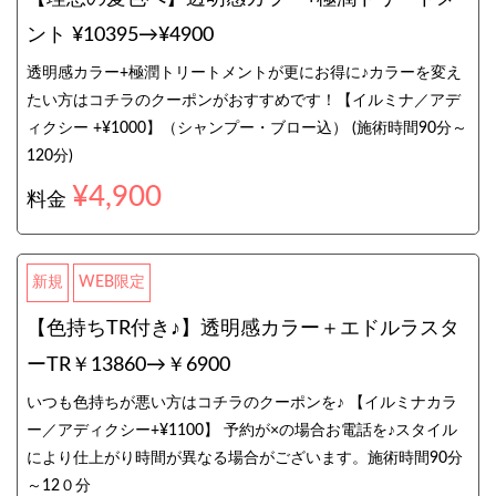
ント ¥10395→¥4900
透明感カラー+極潤トリートメントが更にお得に♪カラーを変え
たい方はコチラのクーポンがおすすめです！【イルミナ／アデ
ィクシー +¥1000】（シャンプー・ブロー込） (施術時間90分～
120分)
¥4,900
料金
新規
WEB限定
【色持ちTR付き♪】透明感カラー＋エドルラスタ
ーTR￥13860→￥6900
いつも色持ちが悪い方はコチラのクーポンを♪ 【イルミナカラ
ー／アディクシー+¥1100】 予約が×の場合お電話を♪スタイル
により仕上がり時間が異なる場合がございます。施術時間90分
～12０分