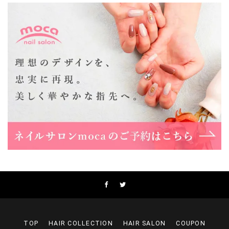
06-6537-9791
Lee上新庄Vita店
大阪市東淀川区瑞光1-4-1 カサデルドイ 2F
06-6195-3667
Lee東三国店
大阪市淀川区東三国4-8-11 大拓ハイツ6
06-6395-9555
Lee布施店
大阪府東大阪市足代2丁目1-5 モンテノーム布施1F
06-6748-0778
Lee枚方店
大阪府枚方市岡東町18-15 キューブ枚方駅前ビル2F-A
072-843-3409
TOP
HAIR COLLECTION
HAIR SALON
COUPON