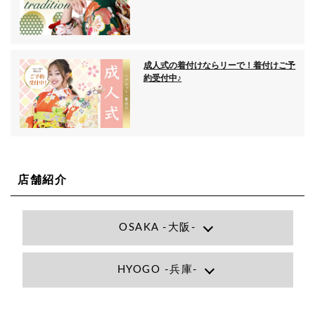
成人式の着付けならリーで！着付けご予
約受付中♪
店舗紹介
OSAKA -大阪-
Lee大阪店
HYOGO -兵庫-
大阪府大阪市北区小松原町1-27梅田エビスビル7F
06-6366-7000
Lee尼崎店
兵庫県尼崎市昭和南通3丁目26 松本ビル1F