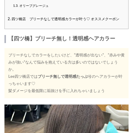
1.3.
オリーブグレージュ
2.
四ツ橋店 ブリーチなしで透明感カラーが叶う♡ オススメクーポン
【四ツ橋】ブリーチ無し！透明感ヘアカラー
ブリーチなしでカラーをしたいけど、”透明感が出ない”、”赤みや黄
みが強い”なんて悩みを抱えている方は多いのではないでしょう
か。
Lee四ツ橋店では
ブリーチ無しで透明感たっぷり
のヘアカラーが叶
っちゃいます♡
髪ダメージを最低限に垢抜けを手に入れちゃいましょう♩