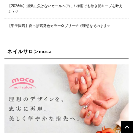
〒550-0014 大阪府大阪市西区北堀江1-13-10 シマノ工業
ビル1F
【2026年】湿気に負けないカールヘアに！梅雨でも巻き髪キープを叶え
06-6563-9091
よう♡
Lee四ツ橋店
【甲子園店】夏っぽ高発色カラー🌻ブリーチで理想をそのまま✨
大阪府大阪市西区新町1-5-7 四ツ橋ビルディング B1
06-6563-9092
ネイルサロンmoca
Lee天王寺店
大阪府大阪市阿倍野区阿倍野筋２－１－２０ ｃｒｏｉｓ
ｓａｎｔビルＢ１Ｆ
06-6537-9791
Lee上新庄Vita店
大阪市東淀川区瑞光1-4-1 カサデルドイ 2F
06-6195-3667
Lee東三国店
大阪市淀川区東三国4-8-11 大拓ハイツ6
06-6395-9555