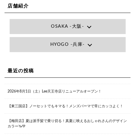
店舗紹介
OSAKA -大阪-
Lee大阪店
HYOGO -兵庫-
大阪府大阪市北区小松原町1-27梅田エビスビル7F
06-6366-7000
Lee尼崎店
兵庫県尼崎市昭和南通3丁目26 松本ビル1F
06-4869-7075
Lee梅田店
最近の投稿
大阪市北区茶屋町13-6 TAG茶屋町7F
06-6374-3355
Lee甲子園店
2026年8月1日（土）Lee天王寺店リニューアルオープン！
兵庫県西宮市甲子園九番町1-2 フラットライフワーク1F
0798-42-3334
Lee京橋店
大阪府大阪市都島区東野田町２丁目９－２３ 晃進ビル2F
【東三国店】ノーセットでもキマる！メンズパーマで常にカッコよく！
06-6355-1007
【梅田店】夏は派手髪で乗り切る！真夏に映えるおしゃれさんのデザイン
カラー🦄💚
Lee堀江店