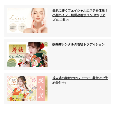
美肌に導くフェイシャルエステを体験！
小顔ハイフ・肌質改善サロンLia’s(リア
ス)のご案内
振袖袴レンタルの着物トラディション
成人式の着付けならリーで！着付けご予
約受付中♪