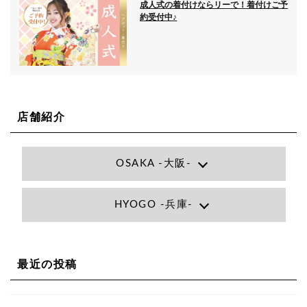
成人式の着付けならリーで！着付けご予
約受付中♪
店舗紹介
OSAKA -大阪-
Lee大阪店
HYOGO -兵庫-
大阪府大阪市北区小松原町1-27梅田エビスビル7F
06-6366-7000
Lee尼崎店
兵庫県尼崎市昭和南通3丁目26 松本ビル1F
06-4869-7075
Lee梅田店
最近の投稿
大阪市北区茶屋町13-6 TAG茶屋町7F
06-6374-3355
Lee甲子園店