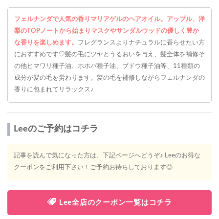
フェルナンダで人気の香りマリアゲルのヘアオイル。アップル、洋
梨のTOPノートから始まりマスクやサンダルウッドの優しく豊か
な香りを楽しめます。
フレグランスよりナチュラルに香らせたい方
におすすめです♡髪の毛にツヤとうるおいを与え、髪全体を補修そ
の他ヒマワリ種子油、ホホバ種子油、ブドウ種子油等、11種類の
成分が髪の毛を労わります。髪の毛を補修しながらフェルナンダの
香りに包まれてリラックス♪
Leeのご予約はコチラ
記事を読んで気になった方は、下記ページへどうぞ♪ Leeのお得な
クーポンをご利用下さい！ご予約お待ちしております◎
Lee全店のクーポン一覧はコチラ