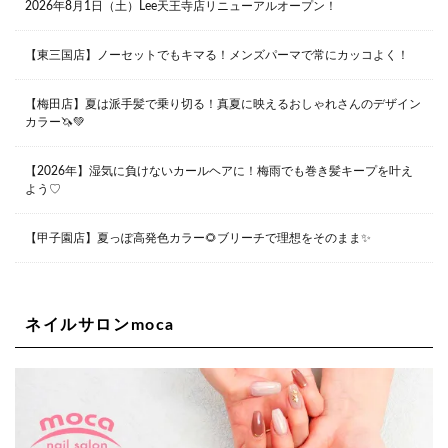
2026年8月1日（土）Lee天王寺店リニューアルオープン！
兵庫県西宮市甲子園九番町1-2 フラットライフワーク1F
0798-42-3334
Lee京橋店
大阪府大阪市都島区東野田町２丁目９－２３ 晃進ビル2F
【東三国店】ノーセットでもキマる！メンズパーマで常にカッコよく！
06-6355-1007
【梅田店】夏は派手髪で乗り切る！真夏に映えるおしゃれさんのデザイン
カラー🦄💚
Lee堀江店
〒550-0014 大阪府大阪市西区北堀江1-13-10 シマノ工業
ビル1F
【2026年】湿気に負けないカールヘアに！梅雨でも巻き髪キープを叶え
06-6563-9091
よう♡
Lee四ツ橋店
【甲子園店】夏っぽ高発色カラー🌻ブリーチで理想をそのまま✨
大阪府大阪市西区新町1-5-7 四ツ橋ビルディング B1
06-6563-9092
ネイルサロンmoca
Lee天王寺店
大阪府大阪市阿倍野区阿倍野筋２－１－２０ ｃｒｏｉｓ
ｓａｎｔビルＢ１Ｆ
06-6537-9791
Lee上新庄Vita店