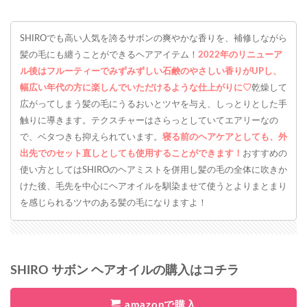
SHIROでも高い人気を誇るサボンの爽やかな香りを、補修しながら
髪の毛にも纏うことができるヘアアイテム！
2022年のリニューア
ル後はフルーティーでみずみずしい石鹸のやさしい香りがUPし、
幅広い年代の方に楽しんでいただけるような仕上がりに♡
乾燥して
広がってしまう髪の毛にうるおいとツヤを与え、しっとりとした手
触りに導きます。テクスチャーはさらっとしていてエアリーなの
で、ベタつきも抑えられています。
寝る前のヘアケアとしても、外
出先でのセット直しとしても使用することができます！
おすすめの
使い方としてはSHIROのヘアミストを併用し髪の毛の全体に吹きか
けた後、毛先を中心にヘアオイルを馴染ませて使うとよりまとまり
を感じられるツヤのある髪の毛になりますよ！
SHIRO サボン ヘアオイルの購入はコチラ
amazonで購入