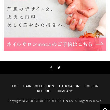
大阪市東淀川区瑞光1-4-1 カサデルドイ 2F
06-6195-3667
Lee東三国店
大阪市淀川区東三国4-8-11 大拓ハイツ6
06-6395-9555
Lee布施店
大阪府東大阪市足代2丁目1-5 モンテノーム布施1F
06-6748-0778
Lee枚方店
大阪府枚方市岡東町18-15 キューブ枚方駅前ビル2F-A
072-843-3409
TOP
HAIR COLLECTION
HAIR SALON
COUPON
RECRUIT
COMPANY
Copyright © 2020 TOTAL BEAUTY SALON Lee All Rights Reserved.