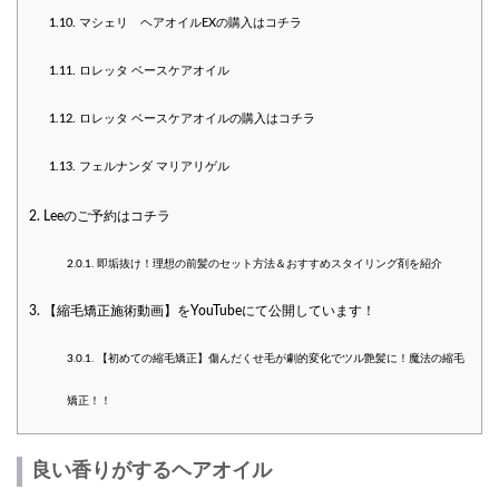
1.10.
マシェリ ヘアオイルEXの購入はコチラ
1.11.
ロレッタ ベースケアオイル
1.12.
ロレッタ ベースケアオイルの購入はコチラ
1.13.
フェルナンダ マリアリゲル
2.
Leeのご予約はコチラ
2.0.1.
即垢抜け！理想の前髪のセット方法＆おすすめスタイリング剤を紹介
3.
【縮毛矯正施術動画】をYouTubeにて公開しています！
3.0.1.
【初めての縮毛矯正】傷んだくせ毛が劇的変化でツル艶髪に！魔法の縮毛
矯正！！
良い香りがするヘアオイル