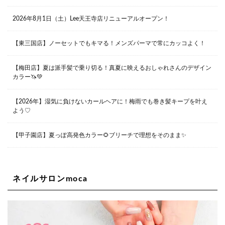
Lee甲子園店
2026年8月1日（土）Lee天王寺店リニューアルオープン！
兵庫県西宮市甲子園九番町1-2 フラットライフワーク1F
0798-42-3334
Lee京橋店
大阪府大阪市都島区東野田町２丁目９－２３ 晃進ビル2F
【東三国店】ノーセットでもキマる！メンズパーマで常にカッコよく！
06-6355-1007
【梅田店】夏は派手髪で乗り切る！真夏に映えるおしゃれさんのデザイン
カラー🦄💚
Lee堀江店
〒550-0014 大阪府大阪市西区北堀江1-13-10 シマノ工業
ビル1F
【2026年】湿気に負けないカールヘアに！梅雨でも巻き髪キープを叶え
06-6563-9091
よう♡
Lee四ツ橋店
【甲子園店】夏っぽ高発色カラー🌻ブリーチで理想をそのまま✨
大阪府大阪市西区新町1-5-7 四ツ橋ビルディング B1
06-6563-9092
ネイルサロンmoca
Lee天王寺店
大阪府大阪市阿倍野区阿倍野筋２－１－２０ ｃｒｏｉｓ
ｓａｎｔビルＢ１Ｆ
06-6537-9791