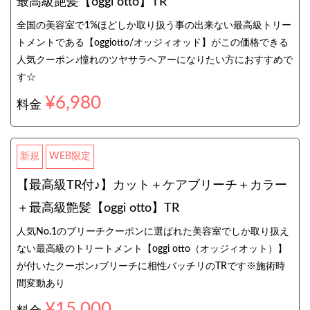
最高級艶髪【oggi otto】TR
全国の美容室で1%ほどしか取り扱う事の出来ない最高級トリー
トメントである【oggiotto/オッジィオッド】がこの価格できる
人気クーポン♪憧れのツヤサラヘアーになりたい方におすすめで
す☆
¥6,980
料金
新規
WEB限定
【最高級TR付♪】カット＋ケアブリーチ＋カラー
＋最高級艶髪【oggi otto】TR
人気No.1のブリーチクーポンに選ばれた美容室でしか取り扱え
ない最高級のトリートメント【oggi otto（オッジィオット）】
が付いたクーポン♪ブリーチに相性バッチリのTRです※施術時
間変動あり
¥15,000