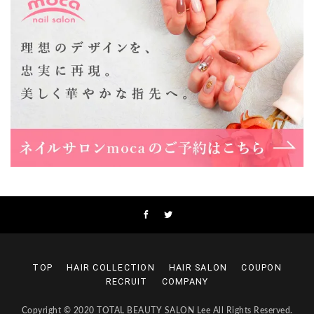
Lee上新庄Vita店
大阪市東淀川区瑞光1-4-1 カサデルドイ 2F
06-6195-3667
Lee東三国店
大阪市淀川区東三国4-8-11 大拓ハイツ6
06-6395-9555
Lee布施店
大阪府東大阪市足代2丁目1-5 モンテノーム布施1F
06-6748-0778
Lee枚方店
大阪府枚方市岡東町18-15 キューブ枚方駅前ビル2F-A
072-843-3409
TOP
HAIR COLLECTION
HAIR SALON
COUPON
RECRUIT
COMPANY
Copyright © 2020 TOTAL BEAUTY SALON Lee All Rights Reserved.