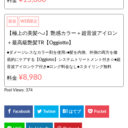
料金
新規
WEB限定
【極上の美髪へ♪】艶感カラー＋超音波アイロン
＋最高級艶髪TR【Oggiotto】
●ダメージレスなカラー剤を使用♪●髪を内側、外側の両方を徹
底的にケアする【Oggiotto】システムトリートメント付き☆●超
音波アイロンケア付き●ロング料金なし●スタイリング無料
¥8,980
料金
Post Views:
374