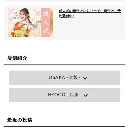
成人式の着付けならリーで！着付けご予
約受付中♪
店舗紹介
OSAKA -大阪-
Lee大阪店
HYOGO -兵庫-
大阪府大阪市北区小松原町1-27梅田エビスビル7F
06-6366-7000
Lee尼崎店
兵庫県尼崎市昭和南通3丁目26 松本ビル1F
06-4869-7075
Lee梅田店
最近の投稿
大阪市北区茶屋町13-6 TAG茶屋町7F
06-6374-3355