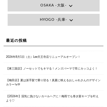
OSAKA -大阪-
Lee大阪店
HYOGO -兵庫-
大阪府大阪市北区小松原町1-27梅田エビスビル7F
06-6366-7000
Lee尼崎店
兵庫県尼崎市昭和南通3丁目26 松本ビル1F
06-4869-7075
Lee梅田店
最近の投稿
大阪市北区茶屋町13-6 TAG茶屋町7F
06-6374-3355
Lee甲子園店
2026年8月1日（土）Lee天王寺店リニューアルオープン！
兵庫県西宮市甲子園九番町1-2 フラットライフワーク1F
0798-42-3334
Lee京橋店
大阪府大阪市都島区東野田町２丁目９－２３ 晃進ビル2F
【東三国店】ノーセットでもキマる！メンズパーマで常にカッコよく！
06-6355-1007
【梅田店】夏は派手髪で乗り切る！真夏に映えるおしゃれさんのデザイン
カラー🦄💚
Lee堀江店
〒550-0014 大阪府大阪市西区北堀江1-13-10 シマノ工業
ビル1F
【2026年】湿気に負けないカールヘアに！梅雨でも巻き髪キープを叶え
06-6563-9091
よう♡