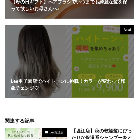
【母の日ギフト】ヘアブラシでいつまでも綺麗な髪を保
って欲しいお母さんへ♪
Next
Lee甲子園店でハイトーンに挑戦！カラーが変わって印
象チェンジ♡
関連する記事
【堀江店】秋の乾燥髪にぴっ
Lee堀江店
たりな保湿系シャンプーをオ