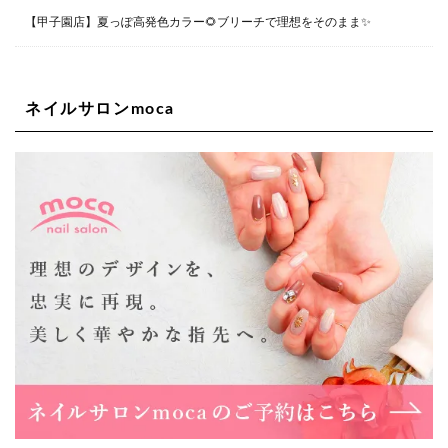
Lee四ツ橋店
【甲子園店】夏っぽ高発色カラー🌻ブリーチで理想をそのまま✨
大阪府大阪市西区新町1-5-7 四ツ橋ビルディング B1
06-6563-9092
ネイルサロンmoca
Lee天王寺店
大阪市阿倍野区阿倍野筋1-6-1ヴィアあべのウォーク202a
06-6537-9791
Lee上新庄Vita店
大阪市東淀川区瑞光1-4-1 カサデルドイ 2F
06-6195-3667
Lee東三国店
大阪市淀川区東三国4-8-11 大拓ハイツ6
06-6395-9555
Lee布施店
大阪府東大阪市足代2丁目1-5 モンテノーム布施1F