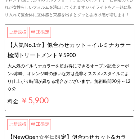
トレンド感たっぷりのウルフショート。顔周りのレイヤーと襟足のくび
れが女性らしいフォルムを演出してくれます♪ハイライトをと一緒に取
り入れて髪全体に立体感と束感を出すとグッと垢抜け感が増します！
ご新規様
WEB限定
【人気No.1☆】似合わせカット＋イルミナカラー
極潤トリートメント￥5900
大人気のイルミナカラーを超お得にできるオープン記念クーポ
ン♪赤味、オレンジ味の嫌いな方は是非オススメ♪スタイルによ
り仕上がり時間が異なる場合がございます。施術時間90分～12
０分
￥5,900
料金
ご新規様
WEB限定
【NewOpen☆平日限定】似合わせカット&カラ