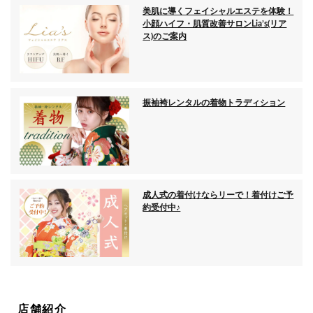
美肌に導くフェイシャルエステを体験！
小顔ハイフ・肌質改善サロンLia’s(リア
ス)のご案内
振袖袴レンタルの着物トラディション
成人式の着付けならリーで！着付けご予
約受付中♪
店舗紹介