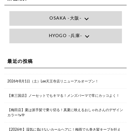
OSAKA -大阪-
Lee大阪店
HYOGO -兵庫-
大阪府大阪市北区小松原町1-27梅田エビスビル7F
06-6366-7000
Lee尼崎店
兵庫県尼崎市昭和南通3丁目26 松本ビル1F
06-4869-7075
Lee梅田店
最近の投稿
大阪市北区茶屋町13-6 TAG茶屋町7F
06-6374-3355
Lee甲子園店
2026年8月1日（土）Lee天王寺店リニューアルオープン！
兵庫県西宮市甲子園九番町1-2 フラットライフワーク1F
0798-42-3334
Lee京橋店
大阪府大阪市都島区東野田町２丁目９－２３ 晃進ビル2F
【東三国店】ノーセットでもキマる！メンズパーマで常にカッコよく！
06-6355-1007
【梅田店】夏は派手髪で乗り切る！真夏に映えるおしゃれさんのデザイン
カラー🦄💚
Lee堀江店
〒550-0014 大阪府大阪市西区北堀江1-13-10 シマノ工業
ビル1F
【2026年】湿気に負けないカールヘアに！梅雨でも巻き髪キープを叶え