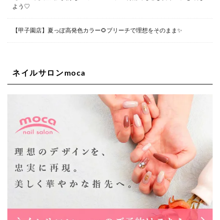
06-6563-9091
よう♡
Lee四ツ橋店
【甲子園店】夏っぽ高発色カラー🌻ブリーチで理想をそのまま✨
大阪府大阪市西区新町1-5-7 四ツ橋ビルディング B1
06-6563-9092
ネイルサロンmoca
Lee天王寺店
大阪市阿倍野区阿倍野筋1-6-1ヴィアあべのウォーク202a
06-6537-9791
Lee上新庄Vita店
大阪市東淀川区瑞光1-4-1 カサデルドイ 2F
06-6195-3667
Lee東三国店
大阪市淀川区東三国4-8-11 大拓ハイツ6
06-6395-9555