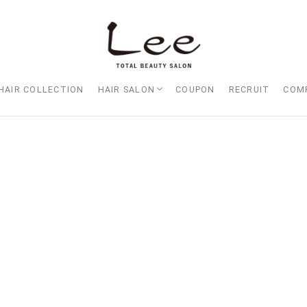
HAIR COLLECTION
HAIR SALON
COUPON
RECRUIT
COM
Lee大阪店
Lee梅田店
Lee京橋店
Lee堀江店
Lee四ツ橋店
Lee天王寺店
Lee上新庄Vita店
Lee東三国店
Lee布施店
Lee枚方店
HARBOR （ハーバー）
Lee尼崎店
Lee甲子園店