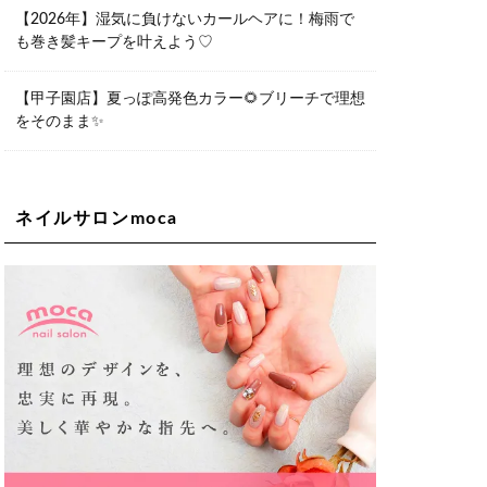
06-6563-9092
【2026年】湿気に負けないカールヘアに！梅雨で
も巻き髪キープを叶えよう♡
Lee天王寺店
大阪市阿倍野区阿倍野筋1-6-1ヴィアあ
べのウォーク202a
【甲子園店】夏っぽ高発色カラー🌻ブリーチで理想
06-6537-9791
をそのまま✨
Lee上新庄Vita店
大阪市東淀川区瑞光1-4-1 カサデルドイ
2F
06-6195-3667
ネイルサロンmoca
Lee東三国店
大阪市淀川区東三国4-8-11 大拓ハイツ6
06-6395-9555
Lee布施店
大阪府東大阪市足代2丁目1-5 モンテノ
ーム布施1F
06-6748-0778
Lee枚方店
大阪府枚方市岡東町18-15 キューブ枚
方駅前ビル2F-A
072-843-3409