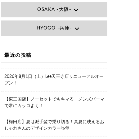
OSAKA -大阪-
Lee大阪店
HYOGO -兵庫-
大阪府大阪市北区小松原町1-27梅田エ
ビスビル7F
06-6366-7000
Lee尼崎店
兵庫県尼崎市昭和南通3丁目26 松本ビ
Lee梅田店
ル1F
大阪市北区茶屋町13-6 TAG茶屋町7F
最近の投稿
06-4869-7075
06-6374-3355
Lee甲子園店
兵庫県西宮市甲子園九番町1-2 フラット
Lee京橋店
ライフワーク1F
2026年8月1日（土）Lee天王寺店リニューアルオー
大阪府大阪市都島区東野田町２丁目９
0798-42-3334
プン！
－２３ 晃進ビル2F
06-6355-1007
Lee堀江店
【東三国店】ノーセットでもキマる！メンズパーマ
〒550-0014 大阪府大阪市西区北堀江1-
で常にカッコよく！
13-10 シマノ工業ビル1F
06-6563-9091
【梅田店】夏は派手髪で乗り切る！真夏に映えるお
Lee四ツ橋店
しゃれさんのデザインカラー🦄💚
大阪府大阪市西区新町1-5-7 四ツ橋ビル
ディング B1