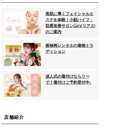
美肌に導くフェイシャルエ
ステを体験！小顔ハイフ・
肌質改善サロンLia’s(リアス)
のご案内
振袖袴レンタルの着物トラ
ディション
成人式の着付けならリー
で！着付けご予約受付中♪
店舗紹介