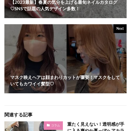
【2023最新】春夏の気分を上げる最旬ネイルカタログ
♡SNSで話題の人気デザイン多数！
Next
マスク映えヘアは顔まわりカットが重要！マスクをして
いてもカワイイ髪型♡
関連する記事
重たく見えない！透明感が手
コラム
に入る爽やか夏っぽヘアカラ