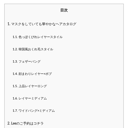
目次
1.
マスクをしていても華やかなヘアカタログ
1.1.
色っぽくびれレイヤースタイル
1.2.
韓国風おくれ毛スタイル
1.3.
フェザーバング
1.4.
顔まわりレイヤー×ボブ
1.5.
上品レイヤーロング
1.6.
レイヤーミディアム
1.7.
ワイドバング×ミディアム
2.
Leeのご予約はコチラ