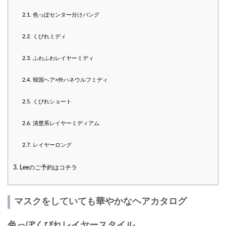
2.1.
色っぽセンター分けバング
2.2.
くびれミディ
2.3.
ふわふわレイヤーミディ
2.4.
韓国ヘア×外ハネウルフミディ
2.5.
くびれショート
2.6.
清楚系レイヤーミディアム
2.7.
レイヤーロング
3.
Leeのご予約はコチラ
マスクをしていても華やかなヘアカタログ
色っぽくびれレイヤースタイル