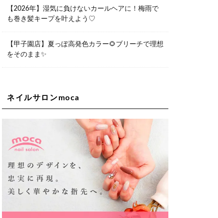
06-6563-9092
【2026年】湿気に負けないカールヘアに！梅雨で
も巻き髪キープを叶えよう♡
Lee天王寺店
大阪市阿倍野区阿倍野筋1-6-1ヴィアあ
べのウォーク202a
【甲子園店】夏っぽ高発色カラー🌻ブリーチで理想
06-6537-9791
をそのまま✨
Lee上新庄Vita店
大阪市東淀川区瑞光1-4-1 カサデルドイ
2F
06-6195-3667
ネイルサロンmoca
Lee東三国店
大阪市淀川区東三国4-8-11 大拓ハイツ6
06-6395-9555
Lee布施店
大阪府東大阪市足代2丁目1-5 モンテノ
ーム布施1F
06-6748-0778
Lee枚方店
大阪府枚方市岡東町18-15 キューブ枚
方駅前ビル2F-A
072-843-3409