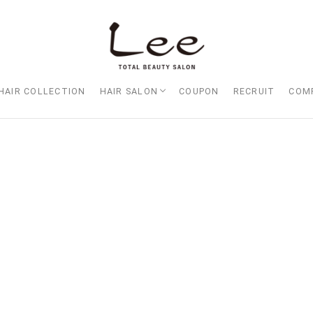
HAIR COLLECTION
HAIR SALON
COUPON
RECRUIT
COM
Lee大阪店
Lee梅田店
Lee京橋店
Lee堀江店
Lee四ツ橋店
Lee天王寺店
Lee上新庄Vita店
Lee東三国店
Lee布施店
Lee枚方店
HARBOR （ハーバー）
Lee尼崎店
Lee甲子園店