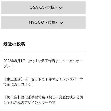
OSAKA -大阪-
Lee大阪店
HYOGO -兵庫-
大阪府大阪市北区小松原町1-27梅田エ
ビスビル7F
06-6366-7000
Lee尼崎店
兵庫県尼崎市昭和南通3丁目26 松本ビ
Lee梅田店
ル1F
大阪市北区茶屋町13-6 TAG茶屋町7F
最近の投稿
06-4869-7075
06-6374-3355
Lee甲子園店
兵庫県西宮市甲子園九番町1-2 フラット
Lee京橋店
ライフワーク1F
2026年8月1日（土）Lee天王寺店リニューアルオー
大阪府大阪市都島区東野田町２丁目９
0798-42-3334
プン！
－２３ 晃進ビル2F
06-6355-1007
Lee堀江店
【東三国店】ノーセットでもキマる！メンズパーマ
〒550-0014 大阪府大阪市西区北堀江1-
で常にカッコよく！
13-10 シマノ工業ビル1F
06-6563-9091
【梅田店】夏は派手髪で乗り切る！真夏に映えるお
Lee四ツ橋店
しゃれさんのデザインカラー🦄💚
大阪府大阪市西区新町1-5-7 四ツ橋ビル
ディング B1