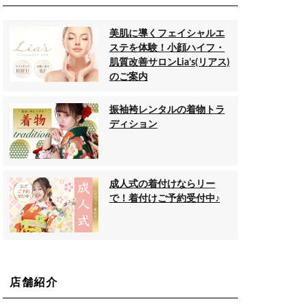
美肌に導くフェイシャルエ
ステを体験！小顔ハイフ・
肌質改善サロンLia’s(リアス)
のご案内
振袖袴レンタルの着物トラ
ディション
成人式の着付けならリー
で！着付けご予約受付中♪
店舗紹介