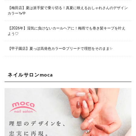
【梅田店】夏は派手髪で乗り切る！真夏に映えるおしゃれさんのデザイン
カラー🦄💚
Lee堀江店
〒550-0014 大阪府大阪市西区北堀江1-13-10 シマノ工業
ビル1F
【2026年】湿気に負けないカールヘアに！梅雨でも巻き髪キープを叶え
06-6563-9091
よう♡
Lee四ツ橋店
【甲子園店】夏っぽ高発色カラー🌻ブリーチで理想をそのまま✨
大阪府大阪市西区新町1-5-7 四ツ橋ビルディング B1
06-6563-9092
ネイルサロンmoca
Lee天王寺店
大阪府大阪市阿倍野区阿倍野筋２－１－２０ ｃｒｏｉｓ
ｓａｎｔビルＢ１Ｆ
06-6537-9791
Lee上新庄Vita店
大阪市東淀川区瑞光1-4-1 カサデルドイ 2F
06-6195-3667