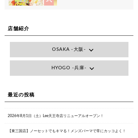
店舗紹介
OSAKA -大阪-
Lee大阪店
HYOGO -兵庫-
大阪府大阪市北区小松原町1-27梅田エビスビル7F
06-6366-7000
Lee尼崎店
兵庫県尼崎市昭和南通3丁目26 松本ビル1F
06-4869-7075
Lee梅田店
最近の投稿
大阪市北区茶屋町13-6 TAG茶屋町7F
06-6374-3355
Lee甲子園店
2026年8月1日（土）Lee天王寺店リニューアルオープン！
兵庫県西宮市甲子園九番町1-2 フラットライフワーク1F
0798-42-3334
Lee京橋店
大阪府大阪市都島区東野田町２丁目９－２３ 晃進ビル2F
【東三国店】ノーセットでもキマる！メンズパーマで常にカッコよく！
06-6355-1007