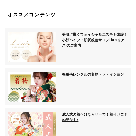
オススメコンテンツ
美肌に導くフェイシャルエステを体験！
小顔ハイフ・肌質改善サロンLia’s(リア
ス)のご案内
振袖袴レンタルの着物トラディション
成人式の着付けならリーで！着付けご予
約受付中♪