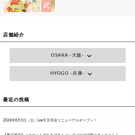
店舗紹介
OSAKA -大阪-
Lee大阪店
HYOGO -兵庫-
大阪府大阪市北区小松原町1-27梅田エビスビル7F
06-6366-7000
Lee尼崎店
兵庫県尼崎市昭和南通3丁目26 松本ビル1F
06-4869-7075
最近の投稿
Lee梅田店
大阪市北区茶屋町13-6 TAG茶屋町7F
06-6374-3355
Lee甲子園店
2026年8月1日（土）Lee天王寺店リニューアルオープン！
兵庫県西宮市甲子園九番町1-2 フラットライフワーク1F
0798-42-3334
Lee京橋店
【東三国店】ノーセットでもキマる！メンズパーマで常にカッコよく！