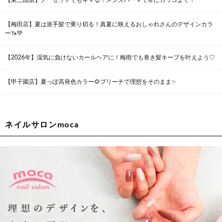
大阪府大阪市都島区東野田町２丁目９－２３ 晃進ビル2F
06-6355-1007
【梅田店】夏は派手髪で乗り切る！真夏に映えるおしゃれさんのデザインカラ
ー🦄💚
Lee堀江店
【2026年】湿気に負けないカールヘアに！梅雨でも巻き髪キープを叶えよう♡
〒550-0014 大阪府大阪市西区北堀江1-13-10 シマノ工業ビル
1F
06-6563-9091
【甲子園店】夏っぽ高発色カラー🌻ブリーチで理想をそのまま✨
Lee四ツ橋店
大阪府大阪市西区新町1-5-7 四ツ橋ビルディング B1
06-6563-9092
ネイルサロンmoca
Lee天王寺店
大阪府大阪市阿倍野区阿倍野筋２－１－２０ ｃｒｏｉｓｓａ
ｎｔビルＢ１Ｆ
06-6537-9791
Lee上新庄Vita店