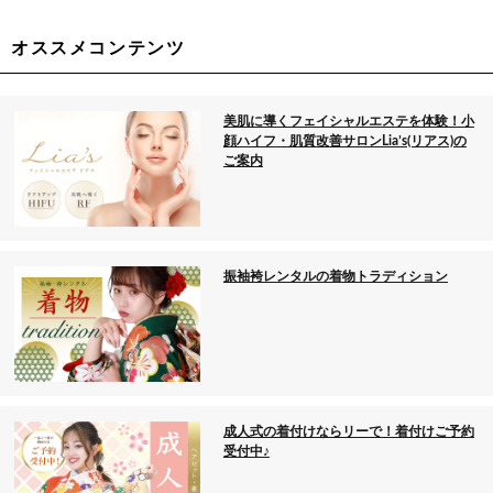
オススメコンテンツ
美肌に導くフェイシャルエステを体験！小
顔ハイフ・肌質改善サロンLia’s(リアス)の
ご案内
振袖袴レンタルの着物トラディション
成人式の着付けならリーで！着付けご予約
受付中♪