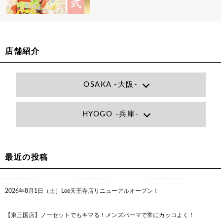
店舗紹介
OSAKA -大阪-
Lee大阪店
HYOGO -兵庫-
大阪府大阪市北区小松原町1-27梅田エビスビル7F
06-6366-7000
Lee尼崎店
兵庫県尼崎市昭和南通3丁目26 松本ビル1F
06-4869-7075
最近の投稿
Lee梅田店
大阪市北区茶屋町13-6 TAG茶屋町7F
06-6374-3355
Lee甲子園店
2026年8月1日（土）Lee天王寺店リニューアルオープン！
兵庫県西宮市甲子園九番町1-2 フラットライフワーク1F
0798-42-3334
Lee京橋店
【東三国店】ノーセットでもキマる！メンズパーマで常にカッコよく！