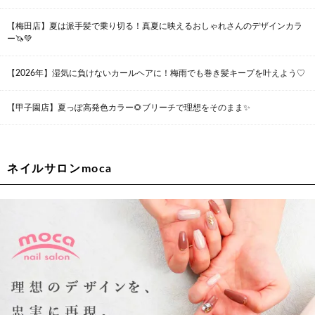
大阪府大阪市都島区東野田町２丁目９－２３ 晃進ビル2F
06-6355-1007
【梅田店】夏は派手髪で乗り切る！真夏に映えるおしゃれさんのデザインカラ
ー🦄💚
Lee堀江店
【2026年】湿気に負けないカールヘアに！梅雨でも巻き髪キープを叶えよう♡
〒550-0014 大阪府大阪市西区北堀江1-13-10 シマノ工業ビル
1F
06-6563-9091
【甲子園店】夏っぽ高発色カラー🌻ブリーチで理想をそのまま✨
Lee四ツ橋店
大阪府大阪市西区新町1-5-7 四ツ橋ビルディング B1
06-6563-9092
ネイルサロンmoca
Lee天王寺店
大阪府大阪市阿倍野区阿倍野筋２－１－２０ ｃｒｏｉｓｓａ
ｎｔビルＢ１Ｆ
06-6537-9791
Lee上新庄Vita店
大阪市東淀川区瑞光1-4-1 カサデルドイ 2F