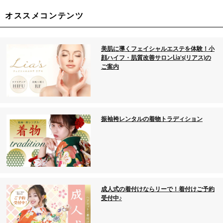
オススメコンテンツ
美肌に導くフェイシャルエステを体験！小
顔ハイフ・肌質改善サロンLia’s(リアス)の
ご案内
振袖袴レンタルの着物トラディション
成人式の着付けならリーで！着付けご予約
受付中♪